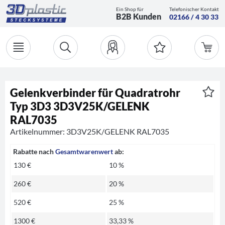
Ein Shop für
Telefonischer Kontakt
B2B Kunden
02166 / 4 30 33
Gelenkverbinder für Quadratrohr
Typ 3D3 3D3V25K/GELENK
RAL7035
Artikelnummer: 3D3V25K/GELENK RAL7035
Rabatte nach
Gesamtwarenwert
ab:
130 €
10 %
260 €
20 %
520 €
25 %
1300 €
33,33 %