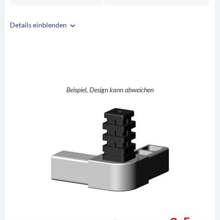
Details einblenden
i
A
25
B
25
C
1,5
D
45-195°
Beispiel, Design kann abweichen
E
41
F
5,5
G
35,25
H
17,65