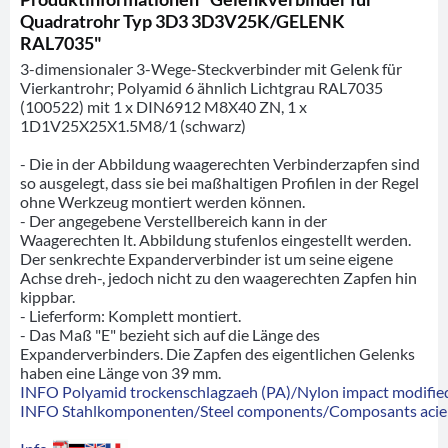
Quadratrohr Typ 3D3 3D3V25K/GELENK
RAL7035"
3-dimensionaler 3-Wege-Steckverbinder mit Gelenk für
Vierkantrohr; Polyamid 6 ähnlich Lichtgrau RAL7035
(100522) mit 1 x DIN6912 M8X40 ZN, 1 x
1D1V25X25X1.5M8/1 (schwarz)
- Die in der Abbildung waagerechten Verbinderzapfen sind
so ausgelegt, dass sie bei maßhaltigen Profilen in der Regel
ohne Werkzeug montiert werden können.
- Der angegebene Verstellbereich kann in der
Waagerechten lt. Abbildung stufenlos eingestellt werden.
Der senkrechte Expanderverbinder ist um seine eigene
Achse dreh-, jedoch nicht zu den waagerechten Zapfen hin
kippbar.
- Lieferform: Komplett montiert.
- Das Maß "E" bezieht sich auf die Länge des
Expanderverbinders. Die Zapfen des eigentlichen Gelenks
haben eine Länge von 39 mm.
INFO Polyamid trockenschlagzaeh (PA)/Nylon impact modified
INFO Stahlkomponenten/Steel components/Composants acie