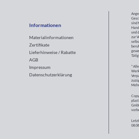
Ange
Gesc
sind 
Informationen
Hand
und d
zur 
Materialinformationen
selbs
Zertifikate
beruf
gewe
Lieferhinweise / Rabatte
Tätig
AGB
* All
Impressum
Werk
Datenschutzerklärung
Verp
zuzüg
Mehr
Copy
plast
GmbH
vorb
Letzt
08.08