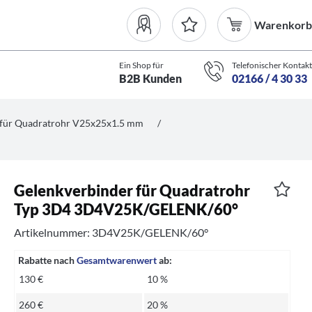
Warenkorb
Ein Shop für
Telefonischer Kontakt
B2B Kunden
02166 / 4 30 33
für Quadratrohr V25x25x1.5 mm
/
Gelenkverbinder für Quadratrohr
Typ 3D4 3D4V25K/GELENK/60°
Artikelnummer: 3D4V25K/GELENK/60°
Rabatte nach
Gesamtwarenwert
ab:
130 €
10 %
260 €
20 %