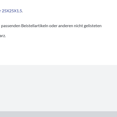
r 25X25X1.5
.
senden Beistellartikeln oder anderen nicht gelisteten
arz.