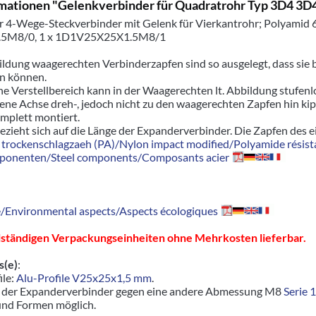
mationen "Gelenkverbinder für Quadratrohr Typ 3D4 
r 4-Wege-Steckverbinder mit Gelenk für Vierkantrohr; Polyamid 
5M8/0, 1 x 1D1V25X25X1.5M8/1
bildung waagerechten Verbinderzapfen sind so ausgelegt, dass sie
n können.
e Verstellbereich kann in der Waagerechten lt. Abbildung stufen
gene Achse dreh-, jedoch nicht zu den waagerechten Zapfen hin kip
omplett montiert.
ezieht sich auf die Länge der Expanderverbinder. Die Zapfen des 
trockenschlagzaeh (PA)/Nylon impact modified/Polyamide résista
ponenten/Steel components/Composants acier
Environmental aspects/Aspects écologiques
llständigen Verpackungseinheiten ohne Mehrkosten lieferbar.
s(e)
:
ile:
Alu-Profile V25x25x1,5 mm
.
h der Expanderverbinder gegen eine andere Abmessung M8
Serie 
nd Formen möglich.