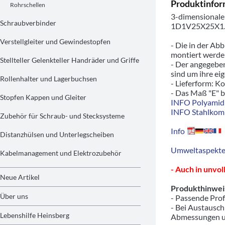
Produktinfor
Rohrschellen
3-dimensionale
Schraubverbinder
1D1V25X25X1.
Verstellgleiter und Gewindestopfen
- Die in der Ab
montiert werde
Stellteller Gelenkteller Handräder und Griffe
- Der angegeben
sind um ihre ei
Rollenhalter und Lagerbuchsen
- Lieferform: K
- Das Maß "E" b
Stopfen Kappen und Gleiter
INFO Polyamid 
INFO Stahlkom
Zubehör für Schraub- und Stecksysteme
Info
Distanzhülsen und Unterlegscheiben
Umweltaspekte/
Kabelmanagement und Elektrozubehör
- Auch in unvo
Neue Artikel
Produkthinwei
Über uns
- Passende Prof
- Bei Austausc
Lebenshilfe Heinsberg
Abmessungen u