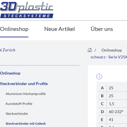
Onlineshop
Neue Artikel
Über uns
Zurück
/
Onlineshop
schwarz - Serie V2
Onlineshop
i
Steckverbinder und Profile
A
25
Aluminium-Vierkantprofile
B
25
C
1,5
Kunststoff-Profile
D
60-232°
Steckverbinder
E
41
Steckverbinder mit Gelenk