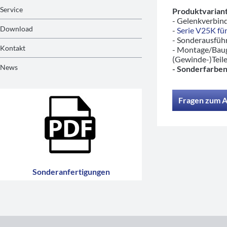
Service
Produktvariant
- Gelenkverbind
Download
-
Serie V25K für
- Sonderausfü
Kontakt
- Montage/Baug
(Gewinde-)Teil
News
- Sonderfarben
Fragen zum A
Sonderanfertigungen