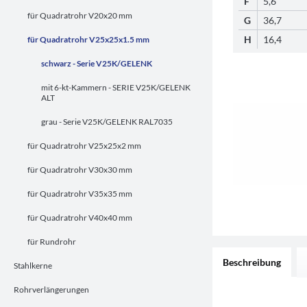
F
5,6
für Quadratrohr V20x20 mm
G
36,7
H
16,4
für Quadratrohr V25x25x1.5 mm
schwarz - Serie V25K/GELENK
mit 6-kt-Kammern - SERIE V25K/GELENK
ALT
grau - Serie V25K/GELENK RAL7035
für Quadratrohr V25x25x2 mm
für Quadratrohr V30x30 mm
für Quadratrohr V35x35 mm
für Quadratrohr V40x40 mm
für Rundrohr
Beschreibung
Stahlkerne
Rohrverlängerungen