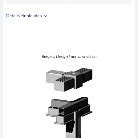
Details einblenden
i
A
30
B
30
C
2
T +1 (T-Stück mit
Beispiel, Design kann abweichen
D
Abgang)
E
48