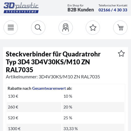
Ein Shop für
Telefonischer Kontakt
B2B Kunden
02166 / 4 30 33
Steckverbinder für Quadratrohr
Typ 3D4 3D4V30KS/M10 ZN
RAL7035
Artikelnummer: 3D4V30KS/M10 ZN RAL7035
Rabatte nach
Gesamtwarenwert
ab:
130 €
10 %
260 €
20 %
520 €
25 %
1300 €
33,33 %