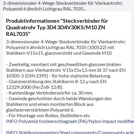
3-dimensionaler 4-Wege-Steckverbinder für Vierkantrohr;
Polyamid 6 ähnlich Lichtgrau RAL 7035...
Produktinformationen "Steckverbinder für
Quadratrohr Typ 3D4 3D4V30KS/M10 ZN
RAL7035"
3-dimensionaler 4-Wege-Steckverbinder für Vierkantrohr;
Polyamid 6 ähnlich Lichtgrau RAL 7035 (100522) mit
Stahlkern V15x15, glanzverzinkt und Gewinde M10
- Zweiteilig, montiert mit geschweißtem glanzverzinkten
Stahlkern aus Vierkantrohr V15x15x1,5 mm St 37 nach EN
10305-5 (DIN 2395) - für hohe statische Belastung.
- Glanzverzinkung des Stahlkerns 8-12 µ nach EN
12329:2000 (Fe/Zn8-12/B).
- Kantenlänge Verbinderwürfel: ca. 30 mm.
- Gewinde geschnitten durch beide Wandungen des
Stahlkerns und einen montierten Block aus
glasfaserverstärktem Polyamid 6.
- Für Montage von Rollen, Stelltellern etc.
INFO Polyamid trockenschlagzaeh (PA)/Nylon impact modified
INFO Stahlkomponenten/Steel components/Composants acie