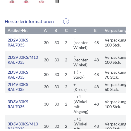
Herstellerinformationen
i
Artikel-Nr.
A
B
C
D
E
Verpackungsei
L
2D2V30KS
Verpackungsei
30
30
2
(rechter
48
RAL7035
100 Stck.
Winkel)
L
2D2V30KS/M10
Verpackungsei
30
30
2
(rechter
48
RAL7035
100 Stck.
Winkel)
2D3V30KS
T (T-
Verpackungsei
30
30
2
48
RAL7035
Stück)
70 Stck.
2D4V30KS
+
Verpackungsei
30
30
2
48
RAL7035
(Kreuz)
60 Stck.
L +1
3D3V30KS
(Winkel
Verpackungsei
30
30
2
48
RAL7035
mit
100 Stck.
Abgang)
L +1
3D3V30KS/M10
(Winkel
Verpackungsei
30
30
2
48
RAL7035
mit
100 Stck.