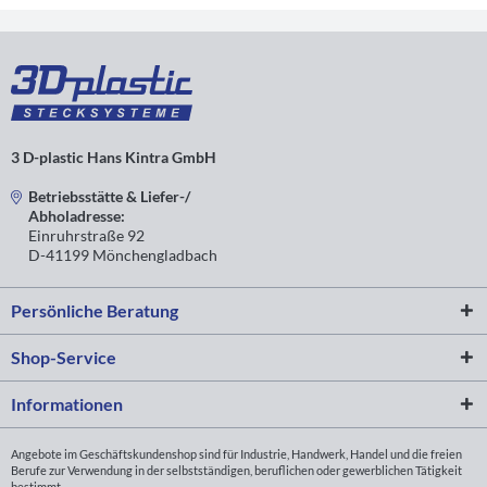
Abgang)
T +1 (T-
3D4V30KS
Stück
Verpackungsei
30
30
2
48
RAL7035
mit
80 Stck.
Abgang)
T +1 (T-
3D4V30KS/M10
Stück
Verpackungsei
30
30
2
48
RAL7035
mit
80 Stck.
3 D-plastic Hans Kintra GmbH
Abgang)
Betriebsstätte & Liefer-/
+ +1
Abholadresse:
3D5V30KS
(Kreuz
Verpackungsei
30
30
2
48
Einruhrstraße 92
RAL7035
mit
75 Stck.
D-41199 Mönchengladbach
Abgang)
3D6V30KS
Verpackungsei
30
30
2
Stern
48
RAL7035
60 Stck.
Persönliche Beratung
Shop-Service
Informationen
Angebote im Geschäftskundenshop sind für Industrie, Handwerk, Handel und die freien
Berufe zur Verwendung in der selbstständigen, beruflichen oder gewerblichen Tätigkeit
bestimmt.