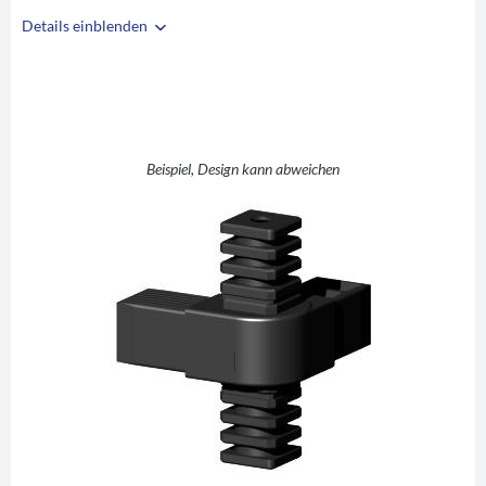
Details einblenden
i
A
35
B
35
C
2
D
45-200°
Beispiel, Design kann abweichen
E
41
F
5
G
50
H
25,5