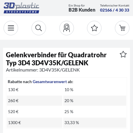
Ein Shop für
Telefonischer Kontakt
B2B Kunden
02166 / 4 30 33
Gelenkverbinder für Quadratrohr
Typ 3D4 3D4V35K/GELENK
Artikelnummer: 3D4V35K/GELENK
Rabatte nach
Gesamtwarenwert
ab:
130 €
10 %
260 €
20 %
520 €
25 %
1300 €
33,33 %