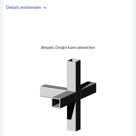
Details einblenden
i
A
3D5V20K/KS
+ +1 (Kreuz mit
B
Abgang)
Beispiel, Design kann abweichen