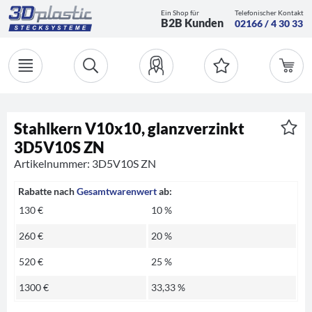
Ein Shop für
Telefonischer Kontakt
B2B Kunden
02166 / 4 30 33
Stahlkern V10x10, glanzverzinkt
3D5V10S ZN
Artikelnummer: 3D5V10S ZN
Rabatte nach
Gesamtwarenwert
ab:
130 €
10 %
260 €
20 %
520 €
25 %
1300 €
33,33 %