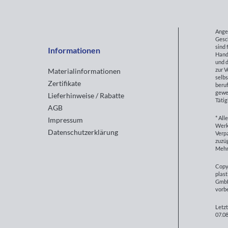
Ange
Gesc
sind 
Informationen
Hand
und d
zur 
Materialinformationen
selbs
Zertifikate
beruf
gewe
Lieferhinweise / Rabatte
Tätig
AGB
* All
Impressum
Werk
Datenschutzerklärung
Verp
zuzüg
Mehr
Copy
plast
GmbH
vorb
Letzt
07.08