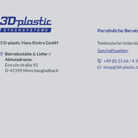
Persönliche Berat
3 D-plastic Hans Kintra GmbH
Telefonische Unters
Geschäftszeiten
:
Betriebsstätte & Liefer-/
Abholadresse:
+49 (0) 21 66 / 4 
Einruhrstraße 92
shop@3d-plastic.
D-41199 Mönchengladbach