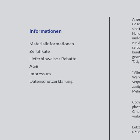
Ange
Gesc
sind 
Informationen
Hand
und d
zur 
Materialinformationen
selbs
Zertifikate
beruf
gewe
Lieferhinweise / Rabatte
Tätig
AGB
* All
Impressum
Werk
Datenschutzerklärung
Verp
zuzüg
Mehr
Copy
plast
GmbH
vorb
Letzt
07.08