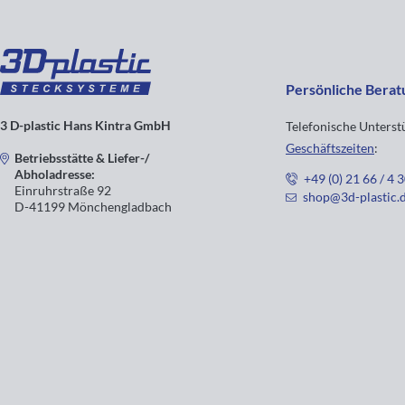
Persönliche Berat
3 D-plastic Hans Kintra GmbH
Telefonische Unters
Geschäftszeiten
:
Betriebsstätte & Liefer-/
Abholadresse:
+49 (0) 21 66 / 4 
Einruhrstraße 92
shop@3d-plastic.
D-41199 Mönchengladbach