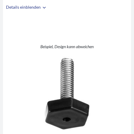
Details einblenden
i
A
SW30
B
M8
C
36
D
8
Beispiel, Design kann abweichen
E
PE