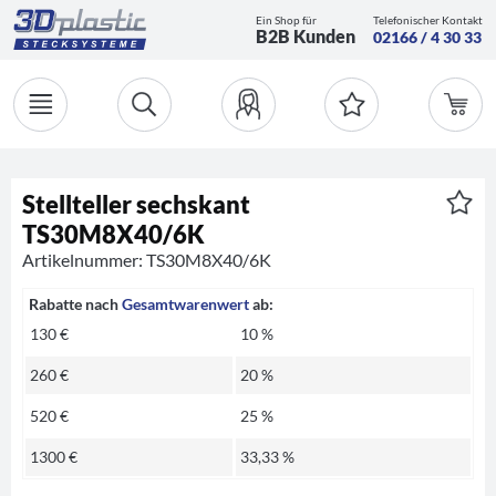
Ein Shop für
Telefonischer Kontakt
B2B Kunden
02166 / 4 30 33
Stellteller sechskant
TS30M8X40/6K
Artikelnummer: TS30M8X40/6K
Rabatte nach
Gesamtwarenwert
ab:
130 €
10 %
260 €
20 %
520 €
25 %
1300 €
33,33 %