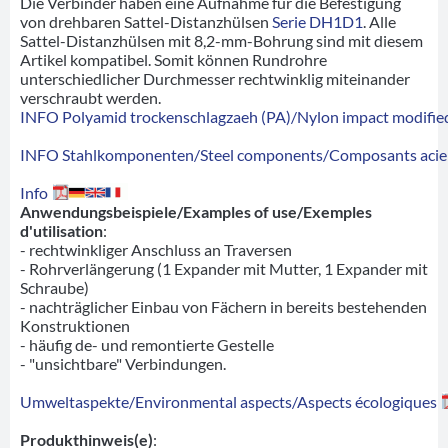
Die Verbinder haben eine Aufnahme für die Befestigung
von drehbaren Sattel-Distanzhülsen
Serie DH1D1
. Alle
Sattel-Distanzhülsen mit 8,2-mm-Bohrung sind mit diesem
Artikel kompatibel. Somit können Rundrohre
unterschiedlicher Durchmesser rechtwinklig miteinander
verschraubt werden.
INFO Polyamid trockenschlagzaeh (PA)/Nylon impact modified
INFO Stahlkomponenten/Steel components/Composants acie
Info
Anwendungsbeispiele/Examples of use/Exemples
d'utilisation
:
- rechtwinkliger Anschluss an Traversen
- Rohrverlängerung (1 Expander mit Mutter, 1 Expander mit
Schraube)
- nachträglicher Einbau von Fächern in bereits bestehenden
Konstruktionen
- häufig de- und remontierte Gestelle
- "unsichtbare" Verbindungen.
Umweltaspekte/Environmental aspects/Aspects écologiques
Produkthinweis(e)
: