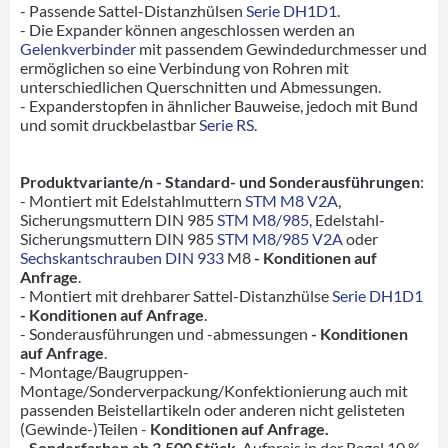
- Passende Sattel-Distanzhülsen
Serie DH1D1
.
- Die Expander können angeschlossen werden an
Gelenkverbinder
mit passendem Gewindedurchmesser und
ermöglichen so eine Verbindung von Rohren mit
unterschiedlichen Querschnitten und Abmessungen.
- Expanderstopfen in ähnlicher Bauweise, jedoch mit Bund
und somit druckbelastbar
Serie RS
.
Produktvariante/n - Standard- und Sonderausführungen
:
- Montiert mit Edelstahlmuttern
STM M8 V2A
,
Sicherungsmuttern DIN 985
STM M8/985
, Edelstahl-
Sicherungsmuttern DIN 985
STM M8/985 V2A
oder
Sechskantschrauben DIN 933
M8
- Konditionen auf
Anfrage
.
- Montiert mit drehbarer Sattel-Distanzhülse
Serie DH1D1
- Konditionen auf Anfrage
.
- Sonderausführungen und -abmessungen
- Konditionen
auf Anfrage
.
- Montage/Baugruppen-
Montage/Sonderverpackung/Konfektionierung auch mit
passenden Beistellartikeln oder anderen nicht gelisteten
(Gewinde-)Teilen -
Konditionen auf Anfrage.
- Sonderfarben ab 3.500 Stück
. Aufpreis in der Regel 10 %