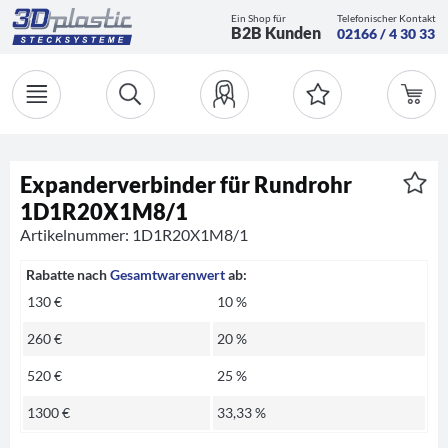
Ein Shop für
Telefonischer Kontakt
B2B Kunden
02166 / 4 30 33
Expanderverbinder für Rundrohr
1D1R20X1M8/1
Artikelnummer: 1D1R20X1M8/1
Rabatte nach
Gesamtwarenwert
ab:
130 €
10 %
260 €
20 %
520 €
25 %
1300 €
33,33 %