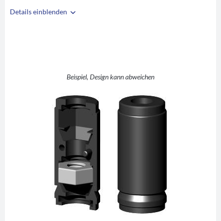
Details einblenden
i
A
20
B
18
C
M8
D
10
Beispiel, Design kann abweichen
E
30
F
42