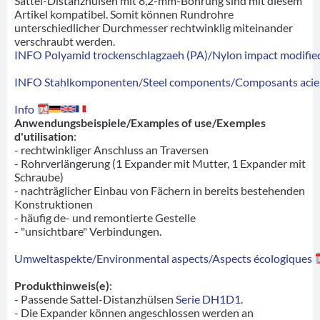
Sattel-Distanzhülsen mit 8,2-mm-Bohrung sind mit diesem
Artikel kompatibel. Somit können Rundrohre
unterschiedlicher Durchmesser rechtwinklig miteinander
verschraubt werden.
INFO Polyamid trockenschlagzaeh (PA)/Nylon impact modified
INFO Stahlkomponenten/Steel components/Composants acie
Info
Anwendungsbeispiele/Examples of use/Exemples
d'utilisation
:
- rechtwinkliger Anschluss an Traversen
- Rohrverlängerung (1 Expander mit Mutter, 1 Expander mit
Schraube)
- nachträglicher Einbau von Fächern in bereits bestehenden
Konstruktionen
- häufig de- und remontierte Gestelle
- "unsichtbare" Verbindungen.
Umweltaspekte/Environmental aspects/Aspects écologiques
Produkthinweis(e)
:
- Passende Sattel-Distanzhülsen
Serie DH1D1
.
- Die Expander können angeschlossen werden an