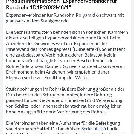
Produktinformationen "Expanderverbinder für
Rundrohr 1D1R28X2M8/1"
Expanderverbinder für Rundrohr; Polyamid 6 schwarz mit
glanzverzinktem Stahlgewinde
Die Sechskantmuttern befinden sich in konischen Kammern
dieser zweiteiligen Expanderverbinder ohne Bund. Beim
Anziehen des Gewindes wird der Expander an die
Innenwand des Rohres gepresst (Dübeleffekt). So entsteht
eine zugbelastbare Verbindung, deren Belastbarkeit in
hohem Maße abhängig ist von der Beschaffenheit der
Rohre (Toleranzen, Rauheit, Schweißnähte etc.) sowie vom
Drehmoment beim Anziehen; wir empfehlen daher
Eigenversuche zur Ermittlung der Werte.
Stufenbohrungen im Rohr (äußere Bohrung größer als der
Durchmesser des Schraubenkopfes, innere Bohrung
passend für den Gewindedurchmesser) und Verwendung
von Schlitz- oder Innensechskantschrauben ermöglichen
hohe Anzugskräfte ohne Verformung des Rohres.
Die Verbinder haben eine Aufnahme für die Befestigung
von drehbaren Sattel-Distanzhülsen
Serie DH1D1
. Alle