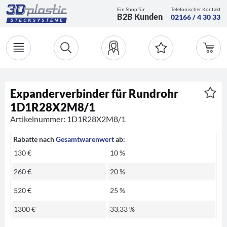
Ein Shop für
Telefonischer Kontakt
B2B Kunden
02166 / 4 30 33
Expanderverbinder für Rundrohr
1D1R28X2M8/1
Artikelnummer: 1D1R28X2M8/1
Rabatte nach
Gesamtwarenwert
ab:
130 €
10 %
260 €
20 %
520 €
25 %
1300 €
33,33 %