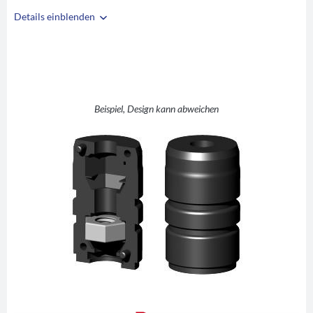
Details einblenden
i
A
28
B
24
C
M8
D
10
Beispiel, Design kann abweichen
E
30
F
42