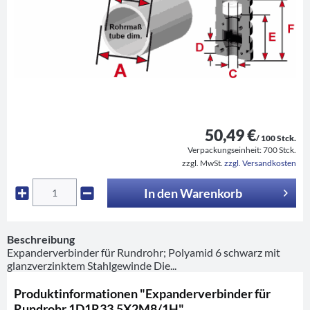
50,49 €
/ 100 Stck.
Verpackungseinheit:
700 Stck.
zzgl. MwSt.
zzgl. Versandkosten
In den
Warenkorb
Beschreibung
Expanderverbinder für Rundrohr; Polyamid 6 schwarz mit
glanzverzinktem Stahlgewinde Die...
Produktinformationen "Expanderverbinder für
Rundrohr 1D1R33.5X2M8/1H"