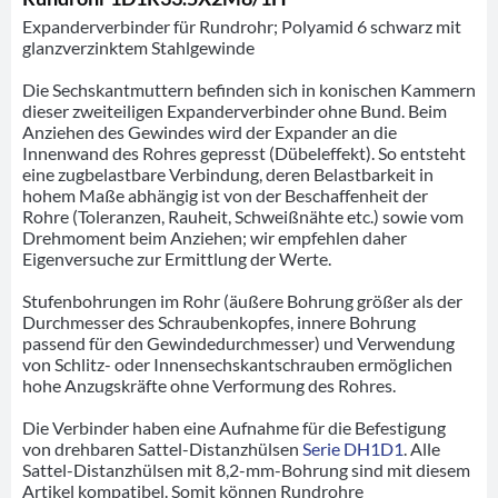
Expanderverbinder für Rundrohr; Polyamid 6 schwarz mit
glanzverzinktem Stahlgewinde
Die Sechskantmuttern befinden sich in konischen Kammern
dieser zweiteiligen Expanderverbinder ohne Bund. Beim
Anziehen des Gewindes wird der Expander an die
Innenwand des Rohres gepresst (Dübeleffekt). So entsteht
eine zugbelastbare Verbindung, deren Belastbarkeit in
hohem Maße abhängig ist von der Beschaffenheit der
Rohre (Toleranzen, Rauheit, Schweißnähte etc.) sowie vom
Drehmoment beim Anziehen; wir empfehlen daher
Eigenversuche zur Ermittlung der Werte.
Stufenbohrungen im Rohr (äußere Bohrung größer als der
Durchmesser des Schraubenkopfes, innere Bohrung
passend für den Gewindedurchmesser) und Verwendung
von Schlitz- oder Innensechskantschrauben ermöglichen
hohe Anzugskräfte ohne Verformung des Rohres.
Die Verbinder haben eine Aufnahme für die Befestigung
von drehbaren Sattel-Distanzhülsen
Serie DH1D1
. Alle
Sattel-Distanzhülsen mit 8,2-mm-Bohrung sind mit diesem
Artikel kompatibel. Somit können Rundrohre