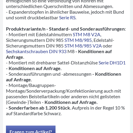
ermöglichen so eine Verbindung von Rohren mit
unterschiedlichen Querschnitten und Abmessungen.
- Expanderstopfen in ähnlicher Bauweise, jedoch mit Bund
und somit druckbelastbar
Serie RS
.
Produktvariante/n - Standard- und Sonderausführungen
:
- Montiert mit Edelstahlmuttern
STM M8 V2A
,
Sicherungsmuttern DIN 985
STM M8/985
, Edelstahl-
Sicherungsmuttern DIN 985
STM M8/985 V2A
oder
Sechskantschrauben DIN 933
M8
- Konditionen auf
Anfrage
.
- Montiert mit drehbarer Sattel-Distanzhülse
Serie DH1D1
- Konditionen auf Anfrage
.
- Sonderausführungen und -abmessungen
- Konditionen
auf Anfrage
.
- Montage/Baugruppen-
Montage/Sonderverpackung/Konfektionierung auch mit
passenden Beistellartikeln oder anderen nicht gelisteten
(Gewinde-)Teilen -
Konditionen auf Anfrage.
- Sonderfarben ab 1.200 Stück
. Aufpreis in der Regel 10 %
auf Standardfarbe Schwarz.
Fragen zum Artikel?