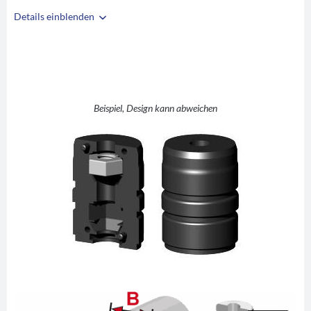
Details einblenden
i
A
33,5
B
29,5
C
M8
D
10
Beispiel, Design kann abweichen
E
30
F
42