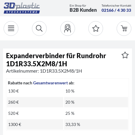
Ein Shop für
Telefonischer Kontakt
B2B Kunden
02166 / 4 30 33
Expanderverbinder für Rundrohr
1D1R33.5X2M8/1H
Artikelnummer: 1D1R33.5X2M8/1H
Rabatte nach
Gesamtwarenwert
ab:
130 €
10 %
260 €
20 %
520 €
25 %
1300 €
33,33 %