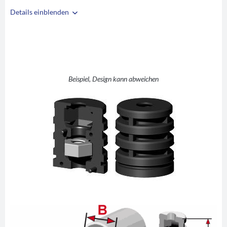
Details einblenden
i
A
40
B
36
C
M10
D
10
Beispiel, Design kann abweichen
E
30
F
44