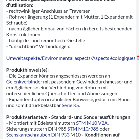
d'utilisation
:
- rechtwinkliger Anschluss an Traversen
- Rohrverlängerung (1 Expander mit Mutter, 1 Expander mit
Schraube)
- nachträglicher Einbau von Fächern in bereits bestehenden
Konstruktionen
- häufig de- und remontierte Gestelle
- "unsichtbare" Verbindungen.
Umweltaspekte/Environmental aspects/Aspects écologiques
Produkthinweis(e)
:
- Die Expander können angeschlossen werden an
Gelenkverbinder
mit passendem Gewindedurchmesser und
ermöglichen so eine Verbindung von Rohren mit
unterschiedlichen Querschnitten und Abmessungen.
- Expanderstopfen in ähnlicher Bauweise, jedoch mit Bund
und somit druckbelastbar
Serie RS
.
Produktvariante/n - Standard- und Sonderausführungen
:
- Montiert mit Edelstahlmuttern
STM M10 V2A
,
Sicherungsmuttern DIN 985
STM M10/985
oder
Sechskantschrauben DIN 933
M10
- Konditionen auf