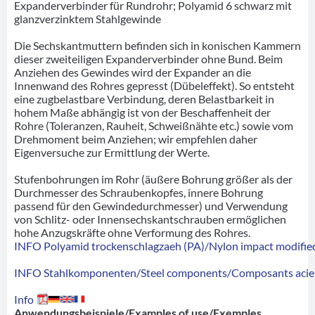
Expanderverbinder für Rundrohr; Polyamid 6 schwarz mit
glanzverzinktem Stahlgewinde
Die Sechskantmuttern befinden sich in konischen Kammern
dieser zweiteiligen Expanderverbinder ohne Bund. Beim
Anziehen des Gewindes wird der Expander an die
Innenwand des Rohres gepresst (Dübeleffekt). So entsteht
eine zugbelastbare Verbindung, deren Belastbarkeit in
hohem Maße abhängig ist von der Beschaffenheit der
Rohre (Toleranzen, Rauheit, Schweißnähte etc.) sowie vom
Drehmoment beim Anziehen; wir empfehlen daher
Eigenversuche zur Ermittlung der Werte.
Stufenbohrungen im Rohr (äußere Bohrung größer als der
Durchmesser des Schraubenkopfes, innere Bohrung
passend für den Gewindedurchmesser) und Verwendung
von Schlitz- oder Innensechskantschrauben ermöglichen
hohe Anzugskräfte ohne Verformung des Rohres.
INFO Polyamid trockenschlagzaeh (PA)/Nylon impact modified
INFO Stahlkomponenten/Steel components/Composants acie
Info
Anwendungsbeispiele/Examples of use/Exemples