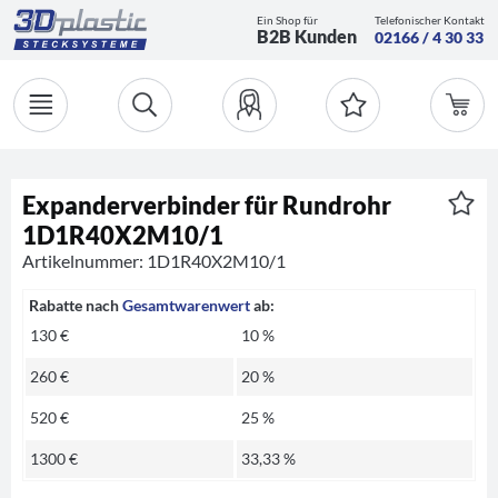
Ein Shop für
Telefonischer Kontakt
B2B Kunden
02166 / 4 30 33
Expanderverbinder für Rundrohr
1D1R40X2M10/1
Artikelnummer: 1D1R40X2M10/1
Rabatte nach
Gesamtwarenwert
ab:
130 €
10 %
260 €
20 %
520 €
25 %
1300 €
33,33 %