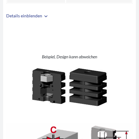
Details einblenden
i
A
50
B
30
C
2
D
M10
Beispiel, Design kann abweichen
E
8
F
25
G
43