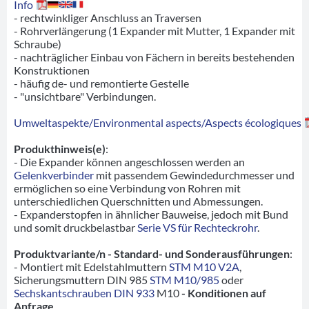
Info
- rechtwinkliger Anschluss an Traversen
- Rohrverlängerung (1 Expander mit Mutter, 1 Expander mit
Schraube)
- nachträglicher Einbau von Fächern in bereits bestehenden
Konstruktionen
- häufig de- und remontierte Gestelle
- "unsichtbare" Verbindungen.
Umweltaspekte/Environmental aspects/Aspects écologiques
Produkthinweis(e)
:
- Die Expander können angeschlossen werden an
Gelenkverbinder
mit passendem Gewindedurchmesser und
ermöglichen so eine Verbindung von Rohren mit
unterschiedlichen Querschnitten und Abmessungen.
- Expanderstopfen in ähnlicher Bauweise, jedoch mit Bund
und somit druckbelastbar
Serie VS für Rechteckrohr
.
Produktvariante/n - Standard- und Sonderausführungen
:
- Montiert mit Edelstahlmuttern
STM M10 V2A
,
Sicherungsmuttern DIN 985
STM M10/985
oder
Sechskantschrauben DIN 933
M10
- Konditionen auf
Anfrage
.