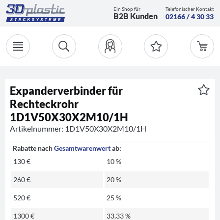
Ein Shop für
Telefonischer Kontakt
B2B Kunden
02166 / 4 30 33
Expanderverbinder für
Rechteckrohr
1D1V50X30X2M10/1H
Artikelnummer: 1D1V50X30X2M10/1H
Rabatte nach
Gesamtwarenwert
ab:
130 €
10 %
260 €
20 %
520 €
25 %
1300 €
33,33 %