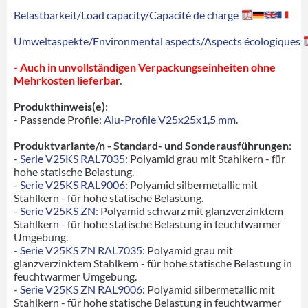
Belastbarkeit/Load capacity/Capacité de charge
Umweltaspekte/Environmental aspects/Aspects écologiques
- Auch in unvollständigen Verpackungseinheiten ohne
Mehrkosten lieferbar.
Produkthinweis(e)
:
- Passende Profile:
Alu-Profile V25x25x1,5 mm
.
Produktvariante/n - Standard- und Sonderausführungen
:
-
Serie V25KS RAL7035
: Polyamid grau mit Stahlkern - für
hohe statische Belastung.
-
Serie V25KS RAL9006
: Polyamid silbermetallic mit
Stahlkern - für hohe statische Belastung.
-
Serie V25KS ZN
: Polyamid schwarz mit glanzverzinktem
Stahlkern - für hohe statische Belastung in feuchtwarmer
Umgebung.
-
Serie V25KS ZN RAL7035
: Polyamid grau mit
glanzverzinktem Stahlkern - für hohe statische Belastung in
feuchtwarmer Umgebung.
-
Serie V25KS ZN RAL9006
: Polyamid silbermetallic mit
Stahlkern - für hohe statische Belastung in feuchtwarmer