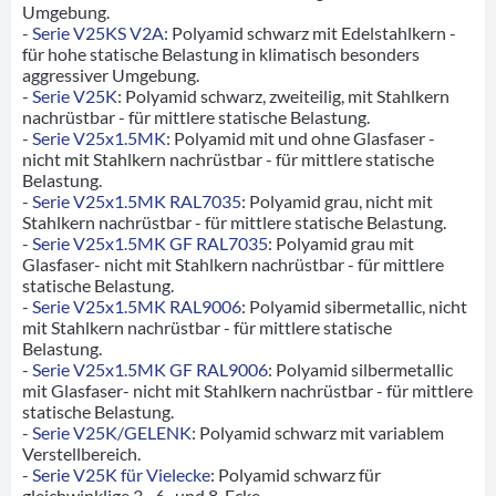
Umgebung.
-
Serie V25KS V2A
: Polyamid schwarz mit Edelstahlkern -
für hohe statische Belastung in klimatisch besonders
aggressiver Umgebung.
-
Serie V25K
: Polyamid schwarz, zweiteilig, mit Stahlkern
nachrüstbar - für mittlere statische Belastung.
-
Serie V25x1.5MK
: Polyamid mit und ohne Glasfaser -
nicht mit Stahlkern nachrüstbar - für mittlere statische
Belastung.
-
Serie V25x1.5MK RAL7035
: Polyamid grau, nicht mit
Stahlkern nachrüstbar - für mittlere statische Belastung.
-
Serie V25x1.5MK GF RAL7035
: Polyamid grau mit
Glasfaser- nicht mit Stahlkern nachrüstbar - für mittlere
statische Belastung.
-
Serie V25x1.5MK RAL9006
: Polyamid sibermetallic, nicht
mit Stahlkern nachrüstbar - für mittlere statische
Belastung.
-
Serie V25x1.5MK GF RAL9006
: Polyamid silbermetallic
mit Glasfaser- nicht mit Stahlkern nachrüstbar - für mittlere
statische Belastung.
-
Serie V25K/GELENK
: Polyamid schwarz mit variablem
Verstellbereich.
-
Serie V25K für Vielecke
: Polyamid schwarz für
gleichwinklige 3-, 6- und 8-Ecke.