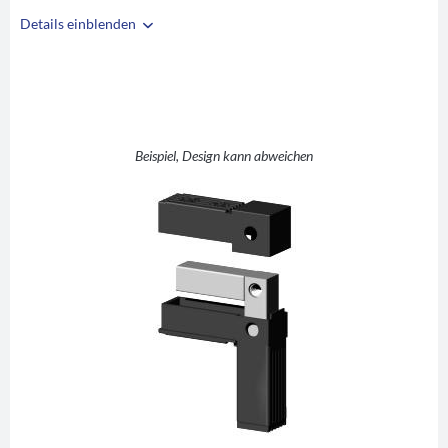
Details einblenden
i
A
25
B
25
C
1,5
D
L (rechter Winkel)
Beispiel, Design kann abweichen
E
48/49