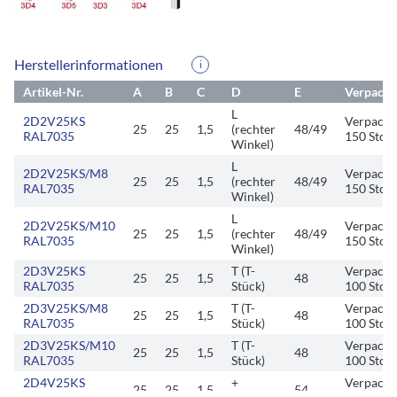
Herstellerinformationen
i
Artikel-Nr.
A
B
C
D
E
Verpacku
L
2D2V25KS
Verpacku
25
25
1,5
(rechter
48/49
RAL7035
150 Stck.
Winkel)
L
2D2V25KS/M8
Verpacku
25
25
1,5
(rechter
48/49
RAL7035
150 Stck.
Winkel)
L
2D2V25KS/M10
Verpacku
25
25
1,5
(rechter
48/49
RAL7035
150 Stck.
Winkel)
2D3V25KS
T (T-
Verpacku
25
25
1,5
48
RAL7035
Stück)
100 Stck.
2D3V25KS/M8
T (T-
Verpacku
25
25
1,5
48
RAL7035
Stück)
100 Stck.
2D3V25KS/M10
T (T-
Verpacku
25
25
1,5
48
RAL7035
Stück)
100 Stck.
2D4V25KS
+
Verpacku
25
25
1,5
54