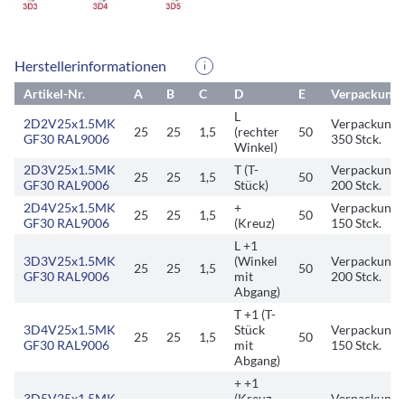
Herstellerinformationen
i
Artikel-Nr.
A
B
C
D
E
Verpackungs
L
2D2V25x1.5MK
Verpackungse
25
25
1,5
(rechter
50
GF30 RAL9006
350 Stck.
Winkel)
2D3V25x1.5MK
T (T-
Verpackungse
25
25
1,5
50
GF30 RAL9006
Stück)
200 Stck.
2D4V25x1.5MK
+
Verpackungse
25
25
1,5
50
GF30 RAL9006
(Kreuz)
150 Stck.
L +1
3D3V25x1.5MK
(Winkel
Verpackungse
25
25
1,5
50
GF30 RAL9006
mit
200 Stck.
Abgang)
T +1 (T-
3D4V25x1.5MK
Stück
Verpackungse
25
25
1,5
50
GF30 RAL9006
mit
150 Stck.
Abgang)
+ +1
3D5V25x1.5MK
(Kreuz
Verpackungse