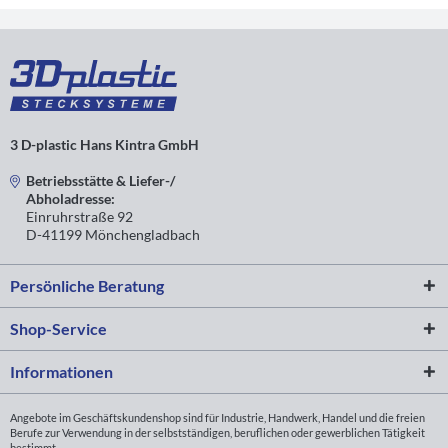
25
25
1,5
50
GF30 RAL9006
mit
100 Stck.
Abgang)
3 D-plastic Hans Kintra GmbH
Betriebsstätte & Liefer-/
Abholadresse:
Einruhrstraße 92
D-41199 Mönchengladbach
Persönliche Beratung
Shop-Service
Informationen
Angebote im Geschäftskundenshop sind für Industrie, Handwerk, Handel und die freien
Berufe zur Verwendung in der selbstständigen, beruflichen oder gewerblichen Tätigkeit
bestimmt.