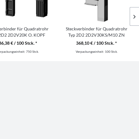
erbinder für Quadratrohr
Steckverbinder für Quadratrohr
 2D2 2D2V20K O. KOPF
Typ 2D2 2D2V30KS/M10 ZN
RAL7035
36,38 € / 100 Stck. *
368,10 € / 100 Stck. *
erpackungseinheit:
750 Stck.
Verpackungseinheit:
100 Stck.