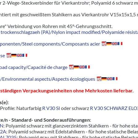
r 2-Wege-Steckverbinder für Vierkantrohr; Polyamid 6 schwarz m
ontiert mit geschweißtem Stahlkern aus Vierkantrohr V15x15x1,5 
are" Verbindung von Rohren mit 45°-Gehrungsschnitt.
trockenschlagzaeh (PA)/Nylon impact modified/Polyamide résista
ponenten/Steel components/Composants acier
se
oad capacity/Capacité de charge
Environmental aspects/Aspects écologiques
llständigen Verpackungseinheiten ohne Mehrkosten lieferbar.
s(e)
:
Profile: Naturfarbig
R V30 SI
oder schwarz
R V30 SCHWARZ ELO
e/n - Standard- und Sonderausführungen
:
ZN
: Polyamid schwarz mit glanzverzinktem Stahlkern - für hohe s
V2A
: Polyamid schwarz mit Edelstahlkern - für hohe statische Bel
RAL7035
: Polyamid grau mit Stahlkern - für hohe statische Belastu