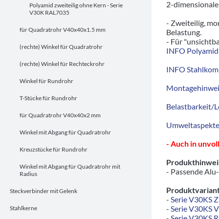
2-dimensionale
Polyamid zweiteilig ohne Kern - Serie
V30K RAL7035
- Zweiteilig, m
für Quadratrohr V40x40x1.5 mm
Belastung.
- Für "unsichtb
(rechte) Winkel für Quadratrohr
INFO Polyamid 
(rechte) Winkel für Rechteckrohr
INFO Stahlkom
Winkel für Rundrohr
Montagehinwei
T-Stücke für Rundrohr
Belastbarkeit/L
für Quadratrohr V40x40x2 mm
Umweltaspekte/
Winkel mit Abgang für Quadratrohr
- Auch in unvo
Kreuzstücke für Rundrohr
Produkthinwei
Winkel mit Abgang für Quadratrohr mit
- Passende Alu-
Radius
Produktvariant
Steckverbinder mit Gelenk
-
Serie V30KS 
-
Serie V30KS 
Stahlkerne
-
Serie V30KS 