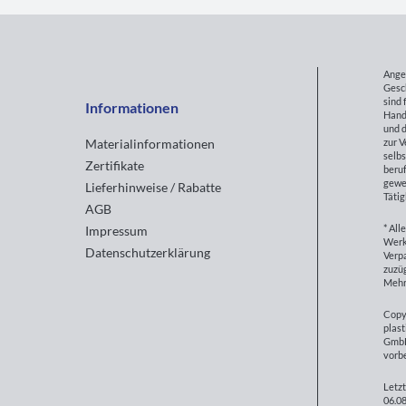
Ange
Gesc
sind 
Informationen
Hand
und d
zur 
Materialinformationen
selbs
Zertifikate
beruf
gewe
Lieferhinweise / Rabatte
Tätig
AGB
* All
Impressum
Werk
Datenschutzerklärung
Verp
zuzüg
Mehr
Copy
plast
GmbH
vorb
Letzt
06.08