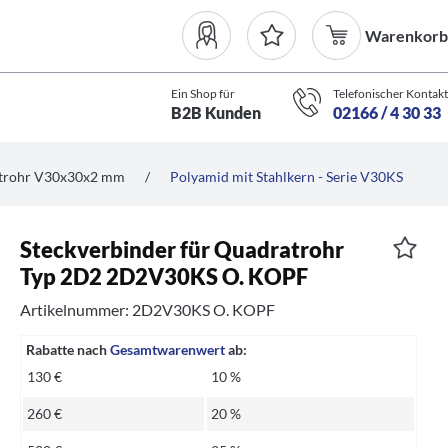
Warenkorb
Ein Shop für
Telefonischer Kontakt
B2B Kunden
02166 / 4 30 33
atrohr V30x30x2 mm
/
Polyamid mit Stahlkern - Serie V30KS
Steckverbinder für Quadratrohr
Typ 2D2 2D2V30KS O. KOPF
Artikelnummer: 2D2V30KS O. KOPF
Rabatte nach
Gesamtwarenwert
ab:
130 €
10 %
260 €
20 %