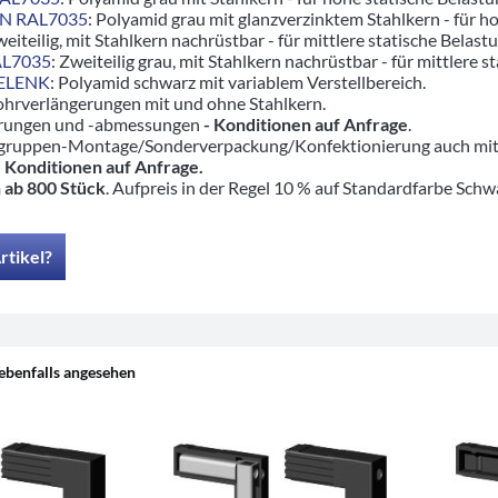
ZN RAL7035
: Polyamid grau mit glanzverzinktem Stahlkern - für 
weiteilig, mit Stahlkern nachrüstbar - für mittlere statische Belast
AL7035
: Zweiteilig grau, mit Stahlkern nachrüstbar - für mittlere s
GELENK
: Polyamid schwarz mit variablem Verstellbereich.
ohrverlängerungen mit und ohne Stahlkern.
hrungen und -abmessungen
- Konditionen auf Anfrage
.
ruppen-Montage/Sonderverpackung/Konfektionierung auch mit pas
-
Konditionen auf Anfrage.
 ab 800 Stück
. Aufpreis in der Regel 10 % auf Standardfarbe Schw
rtikel?
ebenfalls angesehen