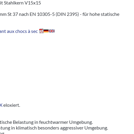
it Stahlkern V15x15
mm St 37 nach EN 10305-5 (DIN 2395) - für hohe statische
nt aux chocs à sec
X
eloxiert.
tatische Belastung in feuchtwarmer Umgebung.
astung in klimatisch besonders aggressiver Umgebung.
ng.