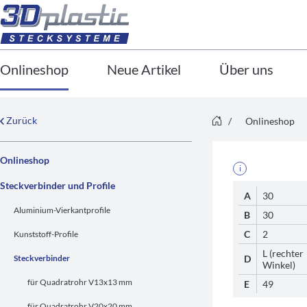
Onlineshop
Neue Artikel
Über uns
Zurück
/
Onlineshop
Onlineshop
i
Steckverbinder und Profile
A
30
Aluminium-Vierkantprofile
B
30
C
2
Kunststoff-Profile
L (rechter
Steckverbinder
D
Winkel)
für Quadratrohr V13x13 mm
E
49
für Quadratrohr V20x20 mm