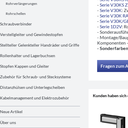
Rohrverlängerungen
-
Serie V30KS 
-
Serie V30K
: Z
Rohrschellen
-
Serie V30K R
-
Serie V30K/
Schraubverbinder
-
Serie 1D2V
: R
- Sonderausfü
Verstellgleiter und Gewindestopfen
- Montage/Baug
Komponenten 
Stellteller Gelenkteller Handräder und Griffe
- Sonderfarben
Rollenhalter und Lagerbuchsen
Fragen zum A
Stopfen Kappen und Gleiter
Zubehör für Schraub- und Stecksysteme
Distanzhülsen und Unterlegscheiben
Kunden haben sich 
Kabelmanagement und Elektrozubehör
Neue Artikel
Über uns