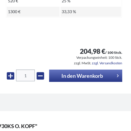
520 €
25 %
1300 €
33,33 %
204,98 €
/ 100 Stck.
Verpackungseinheit:
100 Stck.
zzgl. MwSt.
zzgl. Versandkosten
In den
Warenkorb
2V30KS O. KOPF"