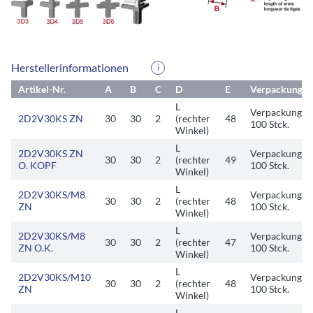
Herstellerinformationen
i
Artikel-Nr.
A
B
C
D
E
Verpackungsei
L
Verpackungsei
2D2V30KS ZN
30
30
2
(rechter
48
100 Stck.
Winkel)
L
2D2V30KS ZN
Verpackungsei
30
30
2
(rechter
49
O. KOPF
100 Stck.
Winkel)
L
2D2V30KS/M8
Verpackungsei
30
30
2
(rechter
48
ZN
100 Stck.
Winkel)
L
2D2V30KS/M8
Verpackungsei
30
30
2
(rechter
47
ZN O.K.
100 Stck.
Winkel)
L
2D2V30KS/M10
Verpackungsei
30
30
2
(rechter
48
ZN
100 Stck.
Winkel)
L