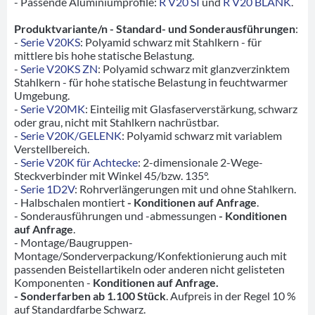
- Passende Aluminiumprofile:
R V20 SI
und
R V20 BLANK
.
Produktvariante/n - Standard- und Sonderausführungen
:
-
Serie V20KS
: Polyamid schwarz mit Stahlkern - für
mittlere bis hohe statische Belastung.
-
Serie V20KS ZN
: Polyamid schwarz mit glanzverzinktem
Stahlkern - für hohe statische Belastung in feuchtwarmer
Umgebung.
-
Serie V20MK
: Einteilig mit Glasfaserverstärkung, schwarz
oder grau, nicht mit Stahlkern nachrüstbar.
-
Serie V20K/GELENK
: Polyamid schwarz mit variablem
Verstellbereich.
-
Serie V20K für Achtecke
: 2-dimensionale 2-Wege-
Steckverbinder mit Winkel 45/bzw. 135°.
-
Serie 1D2V
: Rohrverlängerungen mit und ohne Stahlkern.
- Halbschalen montiert
- Konditionen auf Anfrage
.
- Sonderausführungen und -abmessungen
- Konditionen
auf Anfrage
.
- Montage/Baugruppen-
Montage/Sonderverpackung/Konfektionierung auch mit
passenden Beistellartikeln oder anderen nicht gelisteten
Komponenten -
Konditionen auf Anfrage.
- Sonderfarben ab 1.100 Stück
. Aufpreis in der Regel 10 %
auf Standardfarbe Schwarz.