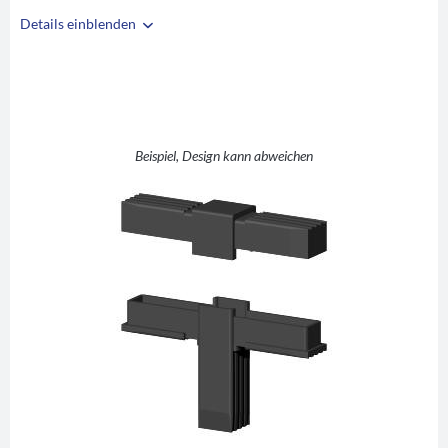
Details einblenden
i
A
20
B
20
C
1,5
D
T (T-Stück)
Beispiel, Design kann abweichen
E
36