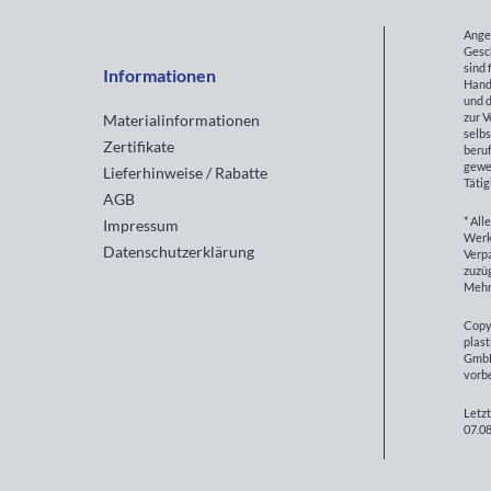
Ange
Gesc
sind 
Informationen
Hand
und d
zur 
Materialinformationen
selbs
Zertifikate
beruf
gewe
Lieferhinweise / Rabatte
Tätig
AGB
* All
Impressum
Werk
Datenschutzerklärung
Verp
zuzüg
Mehr
Copy
plast
GmbH
vorb
Letzt
07.08