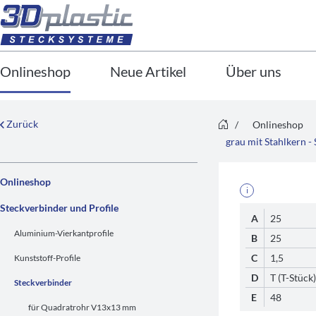
Onlineshop
Neue Artikel
Über uns
Zurück
/
Onlineshop
grau mit Stahlkern 
Onlineshop
i
Steckverbinder und Profile
A
25
Aluminium-Vierkantprofile
B
25
C
1,5
Kunststoff-Profile
D
T (T-Stück)
Steckverbinder
E
48
für Quadratrohr V13x13 mm