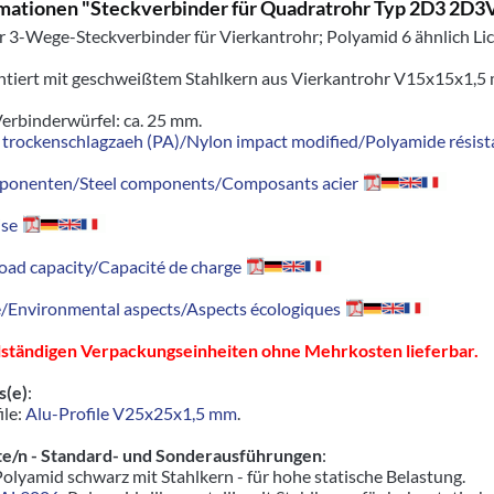
mationen "Steckverbinder für Quadratrohr Typ 2D3 2
r 3-Wege-Steckverbinder für Vierkantrohr; Polyamid 6 ähnlich L
ontiert mit geschweißtem Stahlkern aus Vierkantrohr V15x15x1,5 
erbinderwürfel: ca. 25 mm.
trockenschlagzaeh (PA)/Nylon impact modified/Polyamide résista
ponenten/Steel components/Composants acier
se
oad capacity/Capacité de charge
Environmental aspects/Aspects écologiques
llständigen Verpackungseinheiten ohne Mehrkosten lieferbar.
s(e)
:
ile:
Alu-Profile V25x25x1,5 mm
.
e/n - Standard- und Sonderausführungen
:
Polyamid schwarz mit Stahlkern - für hohe statische Belastung.