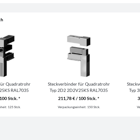
ch
für Quadratrohr
Steckverbinder für Quadratrohr
Steckv
25KS RAL7035
Typ 2D2 2D2V25KS RAL7035
Typ 
100 Stck. *
211,78 € / 100 Stck. *
3
nheit:
125 Stck.
Verpackungseinheit:
150 Stck.
V