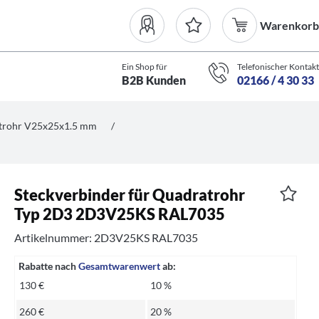
Warenkorb
Ein Shop für
Telefonischer Kontakt
B2B Kunden
02166 / 4 30 33
atrohr V25x25x1.5 mm
/
Steckverbinder für Quadratrohr
Typ 2D3 2D3V25KS RAL7035
Artikelnummer: 2D3V25KS RAL7035
Rabatte nach
Gesamtwarenwert
ab:
130 €
10 %
260 €
20 %