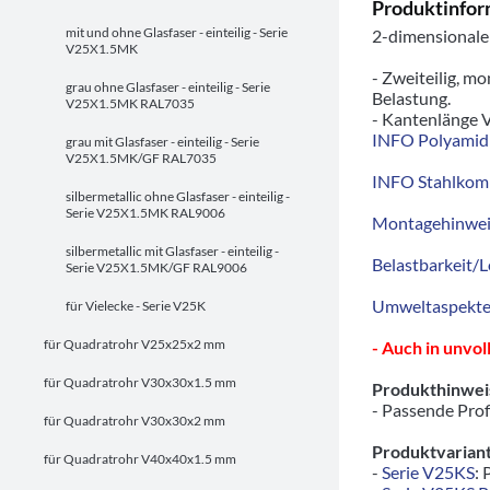
Produktinfor
mit und ohne Glasfaser - einteilig - Serie
2-dimensionale
V25X1.5MK
- Zweiteilig, m
grau ohne Glasfaser - einteilig - Serie
Belastung.
V25X1.5MK RAL7035
- Kantenlänge V
INFO Polyamid 
grau mit Glasfaser - einteilig - Serie
V25X1.5MK/GF RAL7035
INFO Stahlkom
silbermetallic ohne Glasfaser - einteilig -
Serie V25X1.5MK RAL9006
Montagehinwei
silbermetallic mit Glasfaser - einteilig -
Belastbarkeit/L
Serie V25X1.5MK/GF RAL9006
Umweltaspekte/
für Vielecke - Serie V25K
für Quadratrohr V25x25x2 mm
- Auch in unvo
für Quadratrohr V30x30x1.5 mm
Produkthinwei
- Passende Prof
für Quadratrohr V30x30x2 mm
Produktvariant
für Quadratrohr V40x40x1.5 mm
-
Serie V25KS
: 