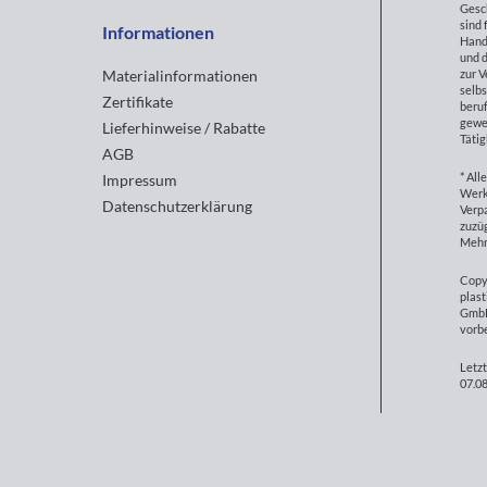
Gesc
sind 
Informationen
Hand
und d
zur 
Materialinformationen
selbs
Zertifikate
beruf
gewe
Lieferhinweise / Rabatte
Tätig
AGB
* All
Impressum
Werk
Datenschutzerklärung
Verp
zuzüg
Mehr
Copy
plast
GmbH
vorb
Letzt
07.08