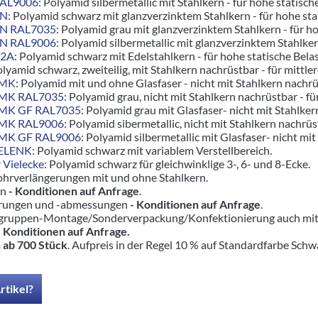
RAL9006
: Polyamid silbermetallic mit Stahlkern - für hohe statisch
ZN
: Polyamid schwarz mit glanzverzinktem Stahlkern - für hohe s
ZN RAL7035
: Polyamid grau mit glanzverzinktem Stahlkern - für 
ZN RAL9006
: Polyamid silbermetallic mit glanzverzinktem Stahlk
V2A
: Polyamid schwarz mit Edelstahlkern - für hohe statische Bel
olyamid schwarz, zweiteilig, mit Stahlkern nachrüstbar - für mittle
5MK
: Polyamid mit und ohne Glasfaser - nicht mit Stahlkern nachrüs
5MK RAL7035
: Polyamid grau, nicht mit Stahlkern nachrüstbar - fü
5MK GF RAL7035
: Polyamid grau mit Glasfaser- nicht mit Stahlker
5MK RAL9006
: Polyamid sibermetallic, nicht mit Stahlkern nachrüst
5MK GF RAL9006
: Polyamid silbermetallic mit Glasfaser- nicht mit
GELENK
: Polyamid schwarz mit variablem Verstellbereich.
 Vielecke
: Polyamid schwarz für gleichwinklige 3-, 6- und 8-Ecke.
ohrverlängerungen mit und ohne Stahlkern.
rn
- Konditionen auf Anfrage
.
hrungen und -abmessungen
- Konditionen auf Anfrage
.
ruppen-Montage/Sonderverpackung/Konfektionierung auch mit pas
-
Konditionen auf Anfrage.
 ab 700 Stück
. Aufpreis in der Regel 10 % auf Standardfarbe Schw
rtikel?