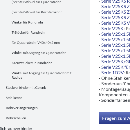
-
Serie V25KS 
(rechte) Winkel für Quadratrohr
-
Serie V25KS 
-
Serie V25KS 
(rechte) Winkel für Rechteckrohr
-
Serie V25KS 
Winkel für Rundrohr
-
Serie V25KS 
-
Serie V25K
: P
T-Stücke für Rundrohr
-
Serie V25x1.
-
Serie V25x1.
für Quadratrohr V40x40x2 mm
-
Serie V25x1.
-
Serie V25x1.
Winkel mit Abgang für Quadratrohr
-
Serie V25x1.
-
Serie V25K/
Kreuzstücke für Rundrohr
-
Serie V25K für
-
Serie 1D2V
: R
Winkel mit Abgang für Quadratrohr mit
Radius
- Ohne Stahlke
- Sonderausfü
Steckverbinder mit Gelenk
- Montage/Baug
Komponenten 
Stahlkerne
- Sonderfarben
Rohrverlängerungen
Fragen zum A
Rohrschellen
Schraubverbinder