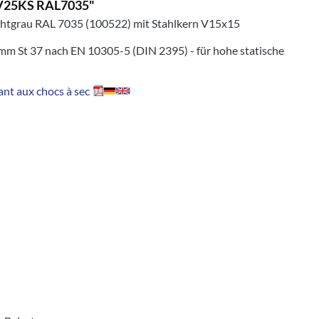
D3V25KS RAL7035"
ichtgrau RAL 7035 (100522) mit Stahlkern V15x15
mm St 37 nach EN 10305-5 (DIN 2395) - für hohe statische
nt aux chocs à sec