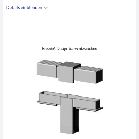
Details einblenden
i
A
30
B
30
C
2
D
T (T-Stück)
Beispiel, Design kann abweichen
E
48