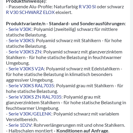
Produkthinweis(e)
:
- Passende Alu-Profile: Naturfarbig
R V30 SI
oder schwarz
R V30 SCHWARZ ELOX
eloxiert.
Produktvariante/n - Standard- und Sonderausführungen
:
-
Serie V30K
: Polyamid (zweiteilig) schwarz für mittlere
statische Belastung.
-
Serie V30KS
: Polyamid schwarz mit Stahlkern - für hohe
statische Belastung.
-
Serie V30KS ZN
: Polyamid schwarz mit glanzverzinktem
Stahlkern - für hohe statische Belastung in feuchtwarmer
Umgebung.
-
Serie V30KS V2A
: Polyamid schwarz mit Edelstahlkern -
für hohe statische Belastung in klimatisch besonders
aggressiver Umgebung.
-
Serie V30KS RAL7035
: Polyamid grau mit Stahlkern - für
hohe statische Belastung.
-
Serie V30KS ZN RAL7035
: Polyamid grau mit
glanzverzinktem Stahlkern - für hohe statische Belastung in
feuchtwarmer Umgebung.
-
Serie V30K/GELENK
: Polyamid schwarz mit variablem
Verstellbereich.
-
Serie 1D2V
: Rohrverlängerungen mit und ohne Stahlkern.
- Halbschalen montiert
- Konditionen auf Anfrage
.