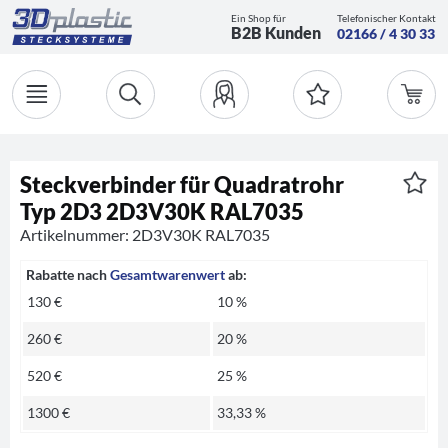
Ein Shop für
Telefonischer Kontakt
B2B Kunden
02166 / 4 30 33
Steckverbinder für Quadratrohr
Typ 2D3 2D3V30K RAL7035
Artikelnummer: 2D3V30K RAL7035
Rabatte nach
Gesamtwarenwert
ab:
130 €
10 %
260 €
20 %
520 €
25 %
1300 €
33,33 %