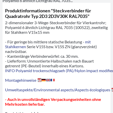
Polyamid 6 ähnlich Lichtgrau RAL 7035...
Produktinformationen "Steckverbinder für
Quadratrohr Typ 2D3 2D3V30K RAL7035"
2-dimensionaler 3-Wege-Steckverbinder für Vierkantrohr;
Polyamid 6 ähnlich Lichtgrau RAL 7035 (100522), zweiteilig
für Stahlkern V15x15 mm
- Für geringe bis mittlere statische Belastung -
mit
Stahlkernen
Serie V15S bzw. V15S ZN (glanzverzinkt)
nachrüstbar.
- Kantenlänge Verbinderwürfel: ca. 30 mm.
- Lieferform: Unmontierte Halbschalen nach Bauart
getrennt (PE-Beutel) innerhalb eines Kartons.
INFO Polyamid trockenschlagzaeh (PA)/Nylon impact modified
Montagehinweise
Umweltaspekte/Environmental aspects/Aspects écologiques
- Auch in unvollständigen Verpackungseinheiten ohne
Mehrkosten lieferbar.