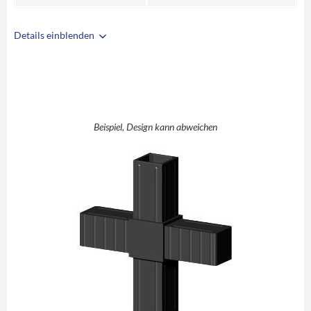
Details einblenden
i
A
20
B
20
C
1,5
D
+ (Kreuz)
Beispiel, Design kann abweichen
E
32