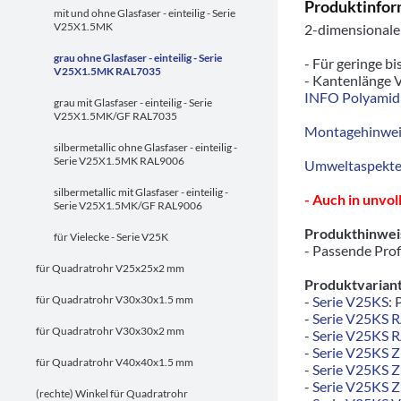
Produktinfor
mit und ohne Glasfaser - einteilig - Serie
V25X1.5MK
2-dimensionaler
grau ohne Glasfaser - einteilig - Serie
- Für geringe bi
V25X1.5MK RAL7035
- Kantenlänge V
INFO Polyamid
grau mit Glasfaser - einteilig - Serie
V25X1.5MK/GF RAL7035
Montagehinwei
silbermetallic ohne Glasfaser - einteilig -
Serie V25X1.5MK RAL9006
Umweltaspekte/
silbermetallic mit Glasfaser - einteilig -
- Auch in unvo
Serie V25X1.5MK/GF RAL9006
Produkthinwei
für Vielecke - Serie V25K
- Passende Prof
für Quadratrohr V25x25x2 mm
Produktvariant
für Quadratrohr V30x30x1.5 mm
-
Serie V25KS
: 
-
Serie V25KS 
für Quadratrohr V30x30x2 mm
-
Serie V25KS 
-
Serie V25KS 
für Quadratrohr V40x40x1.5 mm
-
Serie V25KS 
-
Serie V25KS 
(rechte) Winkel für Quadratrohr