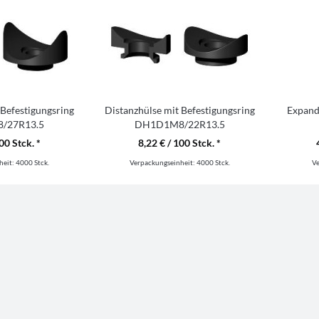
 Befestigungsring
Distanzhülse mit Befestigungsring
Expand
/27R13.5
DH1D1M8/22R13.5
00 Stck. *
8,22 € / 100 Stck. *
heit:
4000 Stck.
Verpackungseinheit:
4000 Stck.
V