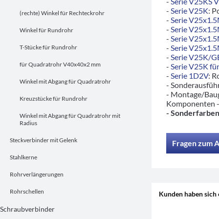
-
Serie V25KS 
-
Serie V25K
: P
(rechte) Winkel für Rechteckrohr
-
Serie V25x1.
-
Serie V25x1.
Winkel für Rundrohr
-
Serie V25x1.
-
Serie V25x1.
T-Stücke für Rundrohr
-
Serie V25K/
für Quadratrohr V40x40x2 mm
-
Serie V25K für
-
Serie 1D2V
: R
Winkel mit Abgang für Quadratrohr
- Sonderausfü
- Montage/Baug
Kreuzstücke für Rundrohr
Komponenten 
- Sonderfarben
Winkel mit Abgang für Quadratrohr mit
Radius
Steckverbinder mit Gelenk
Fragen zum A
Stahlkerne
Rohrverlängerungen
Rohrschellen
Kunden haben sich 
Schraubverbinder