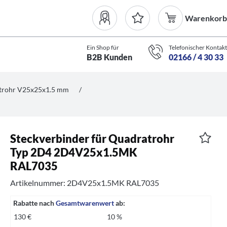
Warenkorb
Ein Shop für
Telefonischer Kontakt
B2B Kunden
02166 / 4 30 33
atrohr V25x25x1.5 mm
/
Steckverbinder für Quadratrohr
Typ 2D4 2D4V25x1.5MK
RAL7035
Artikelnummer: 2D4V25x1.5MK RAL7035
Rabatte nach
Gesamtwarenwert
ab:
130 €
10 %