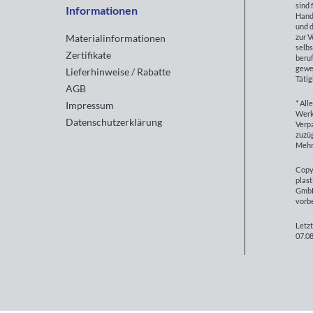
sind 
Informationen
Hand
und d
zur 
Materialinformationen
selbs
Zertifikate
beruf
gewe
Lieferhinweise / Rabatte
Tätig
AGB
* All
Impressum
Werk
Datenschutzerklärung
Verp
zuzüg
Mehr
Copy
plast
GmbH
vorb
Letzt
07.08