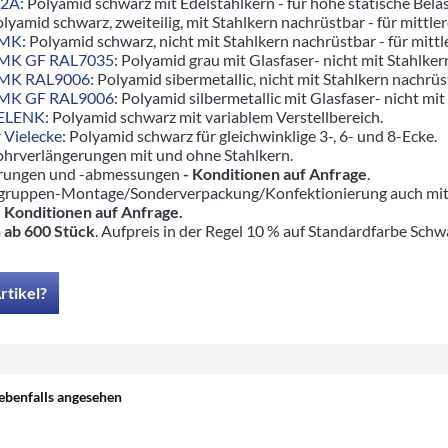
V2A
: Polyamid schwarz mit Edelstahlkern - für hohe statische Bel
olyamid schwarz, zweiteilig, mit Stahlkern nachrüstbar - für mittle
5MK
: Polyamid schwarz, nicht mit Stahlkern nachrüstbar - für mittl
5MK GF RAL7035
: Polyamid grau mit Glasfaser- nicht mit Stahlker
5MK RAL9006
: Polyamid sibermetallic, nicht mit Stahlkern nachrüst
5MK GF RAL9006
: Polyamid silbermetallic mit Glasfaser- nicht mit
GELENK
: Polyamid schwarz mit variablem Verstellbereich.
 Vielecke
: Polyamid schwarz für gleichwinklige 3-, 6- und 8-Ecke.
ohrverlängerungen mit und ohne Stahlkern.
hrungen und -abmessungen
- Konditionen auf Anfrage
.
ruppen-Montage/Sonderverpackung/Konfektionierung auch mit pas
-
Konditionen auf Anfrage.
 ab 600 Stück
. Aufpreis in der Regel 10 % auf Standardfarbe Schw
rtikel?
ebenfalls angesehen