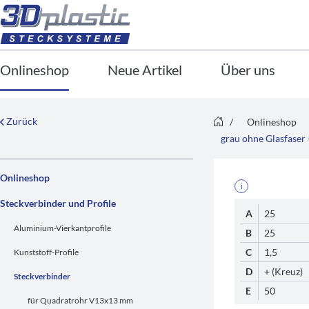
Onlineshop
Neue Artikel
Über uns
Zurück
/
Onlineshop
grau ohne Glasfaser
Onlineshop
i
Steckverbinder und Profile
A
25
Aluminium-Vierkantprofile
B
25
C
1,5
Kunststoff-Profile
D
+ (Kreuz)
Steckverbinder
E
50
für Quadratrohr V13x13 mm