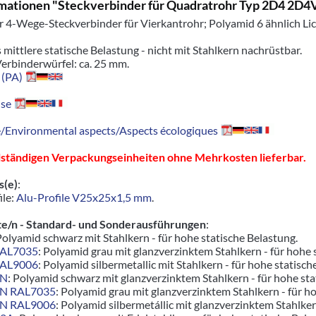
mationen "Steckverbinder für Quadratrohr Typ 2D4 2
 4-Wege-Steckverbinder für Vierkantrohr; Polyamid 6 ähnlich Lic
s mittlere statische Belastung - nicht mit Stahlkern nachrüstbar.
erbinderwürfel: ca. 25 mm.
 (PA)
se
Environmental aspects/Aspects écologiques
llständigen Verpackungseinheiten ohne Mehrkosten lieferbar.
s(e)
:
ile:
Alu-Profile V25x25x1,5 mm
.
e/n - Standard- und Sonderausführungen
:
Polyamid schwarz mit Stahlkern - für hohe statische Belastung.
RAL7035
: Polyamid grau mit glanzverzinktem Stahlkern - für hoh
RAL9006
: Polyamid silbermetallic mit Stahlkern - für hohe stati
ZN
: Polyamid schwarz mit glanzverzinktem Stahlkern - für hohe s
ZN RAL7035
: Polyamid grau mit glanzverzinktem Stahlkern - für 
ZN RAL9006
: Polyamid silbermetállic mit glanzverzinktem Stahlk