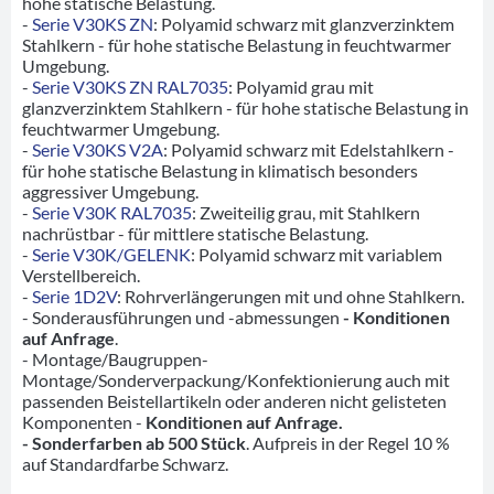
hohe statische Belastung.
-
Serie V30KS ZN
: Polyamid schwarz mit glanzverzinktem
Stahlkern - für hohe statische Belastung in feuchtwarmer
Umgebung.
-
Serie V30KS ZN RAL7035
: Polyamid grau mit
glanzverzinktem Stahlkern - für hohe statische Belastung in
feuchtwarmer Umgebung.
-
Serie V30KS V2A
: Polyamid schwarz mit Edelstahlkern -
für hohe statische Belastung in klimatisch besonders
aggressiver Umgebung.
-
Serie V30K RAL7035
: Zweiteilig grau, mit Stahlkern
nachrüstbar - für mittlere statische Belastung.
-
Serie V30K/GELENK
: Polyamid schwarz mit variablem
Verstellbereich.
-
Serie 1D2V
: Rohrverlängerungen mit und ohne Stahlkern.
- Sonderausführungen und -abmessungen
- Konditionen
auf Anfrage
.
- Montage/Baugruppen-
Montage/Sonderverpackung/Konfektionierung auch mit
passenden Beistellartikeln oder anderen nicht gelisteten
Komponenten -
Konditionen auf Anfrage.
- Sonderfarben ab 500 Stück
. Aufpreis in der Regel 10 %
auf Standardfarbe Schwarz.