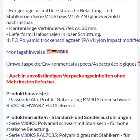
- Für geringe bis mittlere statische Belastung -
mit
Stahlkernen
Serie V15S bzw. V15S ZN (glanzverzinkt)
nachrüstbar.
- Kantenlänge Verbinderwürfel: ca. 30 mm.
- Lieferform: Halbschalen in loser Schüttung.
INFO Polyamid trockenschlagzaeh (PA)/Nylon impact modified
Montagehinweise
Umweltaspekte/Environmental aspects/Aspects écologiques
- Auch in unvollständigen Verpackungseinheiten ohne
Mehrkosten lieferbar.
Produkthinweis(e)
:
- Passende Alu-Profile: Naturfarbig
R V30 SI
oder schwarz
R V30 SCHWARZ ELOX
eloxiert.
Produktvariante/n - Standard- und Sonderausführungen
:
-
Serie V30KS
: Polyamid schwarz mit Stahlkern - für hohe
statische Belastung.
-
Serie V30KS RAL7035
: Polyamid grau mit Stahlkern - für