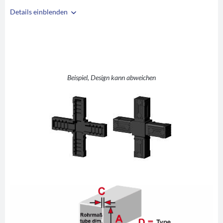
Details einblenden
i
A
30
B
30
C
2
D
+ (Kreuz)
Beispiel, Design kann abweichen
E
48