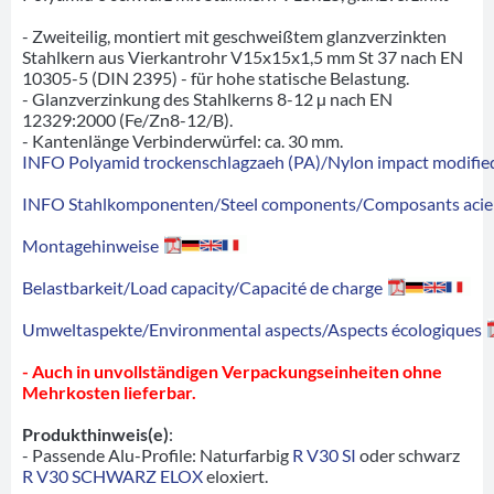
- Zweiteilig, montiert mit geschweißtem glanzverzinkten
Stahlkern aus Vierkantrohr V15x15x1,5 mm St 37 nach EN
10305-5 (DIN 2395) - für hohe statische Belastung.
- Glanzverzinkung des Stahlkerns 8-12 µ nach EN
12329:2000 (Fe/Zn8-12/B).
- Kantenlänge Verbinderwürfel: ca. 30 mm.
INFO Polyamid trockenschlagzaeh (PA)/Nylon impact modified
INFO Stahlkomponenten/Steel components/Composants acie
Montagehinweise
Belastbarkeit/Load capacity/Capacité de charge
Umweltaspekte/Environmental aspects/Aspects écologiques
- Auch in unvollständigen Verpackungseinheiten ohne
Mehrkosten lieferbar.
Produkthinweis(e)
:
- Passende Alu-Profile: Naturfarbig
R V30 SI
oder schwarz
R V30 SCHWARZ ELOX
eloxiert.