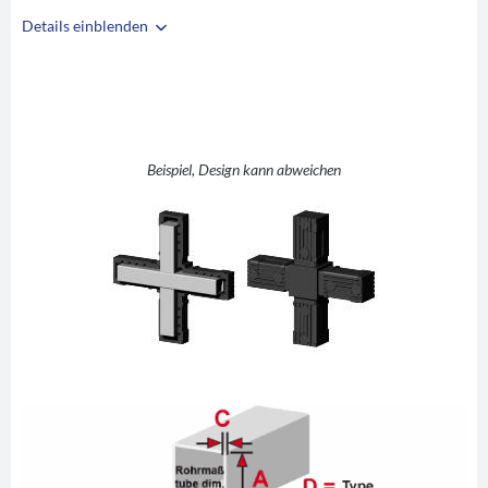
Details einblenden
i
A
30
B
30
C
2
D
+ (Kreuz)
Beispiel, Design kann abweichen
E
48