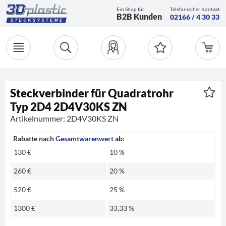
Ein Shop für
Telefonischer Kontakt
B2B Kunden
02166 / 4 30 33
Steckverbinder für Quadratrohr
Typ 2D4 2D4V30KS ZN
Artikelnummer: 2D4V30KS ZN
Rabatte nach
Gesamtwarenwert
ab:
130 €
10 %
260 €
20 %
520 €
25 %
1300 €
33,33 %