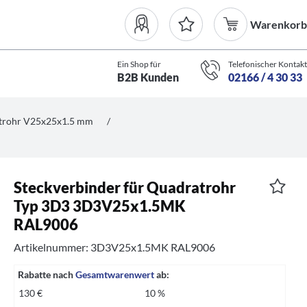
Warenkorb
Ein Shop für
Telefonischer Kontakt
B2B Kunden
02166 / 4 30 33
atrohr V25x25x1.5 mm
/
Steckverbinder für Quadratrohr
Typ 3D3 3D3V25x1.5MK
RAL9006
Artikelnummer: 3D3V25x1.5MK RAL9006
Rabatte nach
Gesamtwarenwert
ab:
130 €
10 %