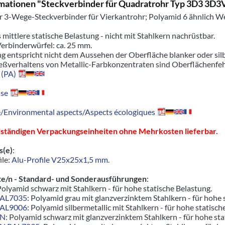
mationen "Steckverbinder für Quadratrohr Typ 3D3 3
r 3-Wege-Steckverbinder für Vierkantrohr; Polyamid 6 ähnlich W
s mittlere statische Belastung - nicht mit Stahlkern nachrüstbar.
erbinderwürfel: ca. 25 mm.
g entspricht nicht dem Aussehen der Oberfläche blanker oder silb
eßverhaltens von Metallic-Farbkonzentraten sind Oberflächenfehl
 (PA)
se
Environmental aspects/Aspects écologiques
llständigen Verpackungseinheiten ohne Mehrkosten lieferbar.
s(e)
:
ile:
Alu-Profile V25x25x1,5 mm
.
e/n - Standard- und Sonderausführungen
:
Polyamid schwarz mit Stahlkern - für hohe statische Belastung.
RAL7035
: Polyamid grau mit glanzverzinktem Stahlkern - für hoh
RAL9006
: Polyamid silbermetallic mit Stahlkern - für hohe stati
ZN
: Polyamid schwarz mit glanzverzinktem Stahlkern - für hohe s