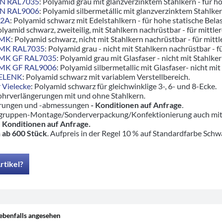
ZN RAL7035
: Polyamid grau mit glanzverzinktem Stahlkern - für 
ZN RAL9006
: Polyamid silbermetállic mit glanzverzinktem Stahlk
V2A
: Polyamid schwarz mit Edelstahlkern - für hohe statische Bel
olyamid schwarz, zweiteilig, mit Stahlkern nachrüstbar - für mittle
5MK
: Polyamid schwarz, nicht mit Stahlkern nachrüstbar - für mittl
5MK RAL7035
: Polyamid grau - nicht mit Stahlkern nachrüstbar - f
5MK GF RAL7035
: Polyamid grau mit Glasfaser - nicht mit Stahlker
5MK GF RAL9006
: Polyamid silbermetallic mit Glasfaser- nicht mit
GELENK
: Polyamid schwarz mit variablem Verstellbereich.
 Vielecke
: Polyamid schwarz für gleichwinklige 3-, 6- und 8-Ecke.
ohrverlängerungen mit und ohne Stahlkern.
hrungen und -abmessungen
- Konditionen auf Anfrage
.
ruppen-Montage/Sonderverpackung/Konfektionierung auch mit pas
-
Konditionen auf Anfrage.
 ab 600 Stück
. Aufpreis in der Regel 10 % auf Standardfarbe Schw
rtikel?
ebenfalls angesehen