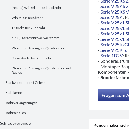
-
Serie V25KS 
-
Serie V25KS 
(rechte) Winkel für Rechteckrohr
-
Serie V25KS 
-
Serie V25K
: P
Winkel für Rundrohr
-
Serie V25x1.
-
Serie V25x1.
T-Stücke für Rundrohr
-
Serie V25x1.
für Quadratrohr V40x40x2 mm
-
Serie V25x1.
-
Serie V25K/
Winkel mit Abgang für Quadratrohr
-
Serie V25K für
-
Serie 1D2V
: R
Kreuzstücke für Rundrohr
- Sonderausfü
- Montage/Baug
Winkel mit Abgang für Quadratrohr mit
Komponenten 
Radius
- Sonderfarben
Steckverbinder mit Gelenk
Stahlkerne
Fragen zum A
Rohrverlängerungen
Rohrschellen
Schraubverbinder
Kunden haben sich 