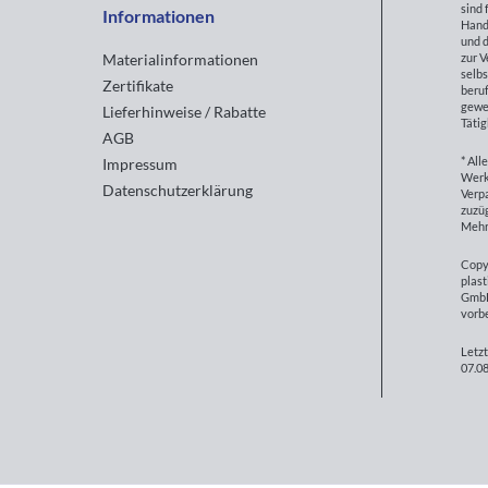
sind 
Informationen
Hand
und d
zur 
Materialinformationen
selbs
Zertifikate
beruf
gewe
Lieferhinweise / Rabatte
Tätig
AGB
* All
Impressum
Werk
Datenschutzerklärung
Verp
zuzüg
Mehr
Copy
plast
GmbH
vorb
Letzt
07.08