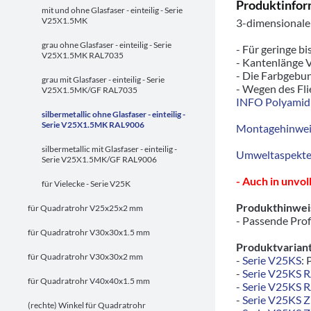
Produktinfor
mit und ohne Glasfaser - einteilig - Serie
V25X1.5MK
3-dimensionale
grau ohne Glasfaser - einteilig - Serie
- Für geringe bi
V25X1.5MK RAL7035
- Kantenlänge V
- Die Farbgebun
grau mit Glasfaser - einteilig - Serie
- Wegen des Fli
V25X1.5MK/GF RAL7035
INFO Polyamid
silbermetallic ohne Glasfaser - einteilig -
Serie V25X1.5MK RAL9006
Montagehinwei
silbermetallic mit Glasfaser - einteilig -
Umweltaspekte/
Serie V25X1.5MK/GF RAL9006
- Auch in unvo
für Vielecke - Serie V25K
Produkthinwei
für Quadratrohr V25x25x2 mm
- Passende Prof
für Quadratrohr V30x30x1.5 mm
Produktvariant
für Quadratrohr V30x30x2 mm
-
Serie V25KS
: 
-
Serie V25KS 
für Quadratrohr V40x40x1.5 mm
-
Serie V25KS 
-
Serie V25KS 
(rechte) Winkel für Quadratrohr