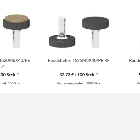
nd TS20M8X40/PE
Rändelteller TS25M8X40/PE RF
Ränd
LZ
100 Stck. *
32,73 € / 100 Stck. *
nheit:
500 Stck.
Verpackungseinheit:
1000 Stck.
V