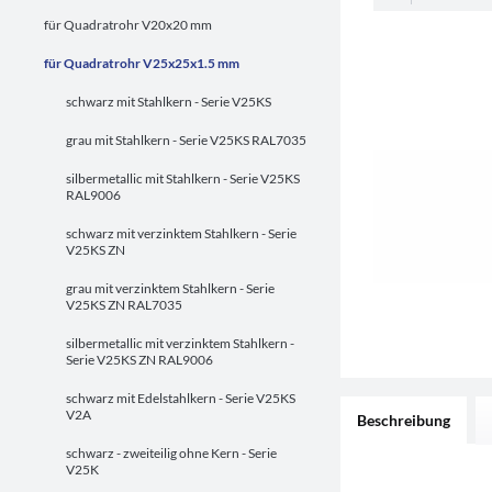
für Quadratrohr V20x20 mm
für Quadratrohr V25x25x1.5 mm
schwarz mit Stahlkern - Serie V25KS
grau mit Stahlkern - Serie V25KS RAL7035
silbermetallic mit Stahlkern - Serie V25KS
RAL9006
schwarz mit verzinktem Stahlkern - Serie
V25KS ZN
grau mit verzinktem Stahlkern - Serie
V25KS ZN RAL7035
silbermetallic mit verzinktem Stahlkern -
Serie V25KS ZN RAL9006
schwarz mit Edelstahlkern - Serie V25KS
V2A
Beschreibung
schwarz - zweiteilig ohne Kern - Serie
V25K