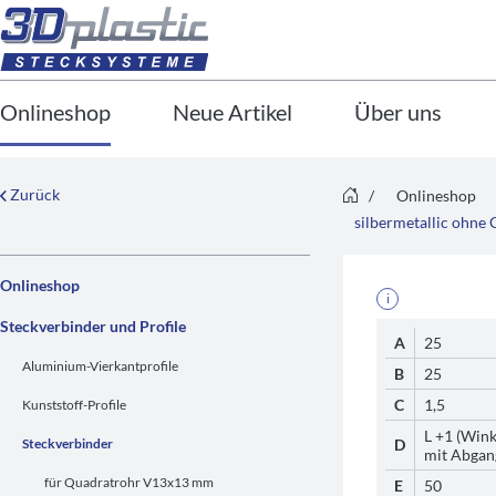
Onlineshop
Neue Artikel
Über uns
Zurück
/
Onlineshop
silbermetallic ohne 
Onlineshop
i
Steckverbinder und Profile
A
25
Aluminium-Vierkantprofile
B
25
C
1,5
Kunststoff-Profile
L +1 (Wink
Steckverbinder
D
mit Abgan
für Quadratrohr V13x13 mm
E
50