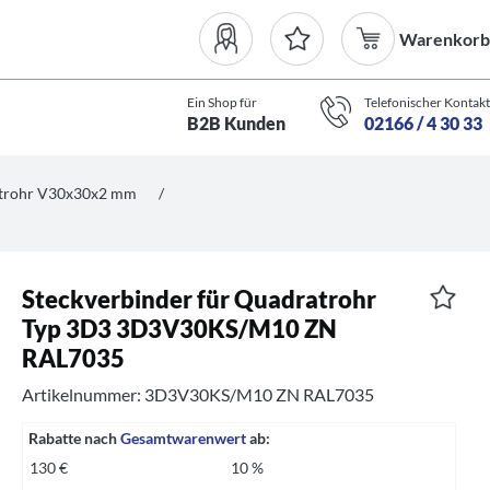
Warenkorb
Ein Shop für
Telefonischer Kontakt
B2B Kunden
02166 / 4 30 33
atrohr V30x30x2 mm
/
Steckverbinder für Quadratrohr
Typ 3D3 3D3V30KS/M10 ZN
RAL7035
Artikelnummer: 3D3V30KS/M10 ZN RAL7035
Rabatte nach
Gesamtwarenwert
ab:
130 €
10 %