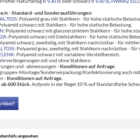
Profile: Naturfarbig
R V30 SI
oder schwarz
R V30 SCHWARZ ELO
e/n - Standard- und Sonderausführungen
:
RAL7035
: Polyamid grau mit Stahlkern - für hohe statische Belastu
Polyamid schwarz mit Stahlkern - für hohe statische Belastung.
ZN
: Polyamid schwarz mit glanzverzinktem Stahlkern - für hohe s
V2A
: Polyamid schwarz mit Edelstahlkern - für hohe statische Bel
olyamid schwarz, zweiteilig, mit Stahlkern nachrüstbar - für mittle
AL7035
: Polyamid grau, zweiteilig, mit Stahlkern nachrüstbar - für 
GELENK
: Polyamid schwarz mit variablem Verstellbereich.
ohrverlängerungen mit und ohne Stahlkern.
hrungen und -abmessungen
- Konditionen auf Anfrage
.
ruppen-Montage/Sonderverpackung/Konfektionierung auch mit pas
en -
Konditionen auf Anfrage.
 ab 600 Stück
. Aufpreis in der Regel 10 % auf Standardfarbe Schw
rtikel?
ebenfalls angesehen