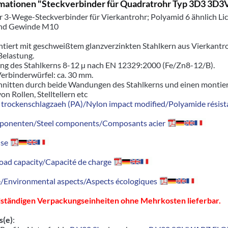
mationen "Steckverbinder für Quadratrohr Typ 3D3 3
r 3-Wege-Steckverbinder für Vierkantrohr; Polyamid 6 ähnlich L
und Gewinde M10
ontiert mit geschweißtem glanzverzinkten Stahlkern aus Vierkan
Belastung.
ung des Stahlkerns 8-12 µ nach EN 12329:2000 (Fe/Zn8-12/B).
erbinderwürfel: ca. 30 mm.
hnitten durch beide Wandungen des Stahlkerns und einen montiert
n Rollen, Stelltellern etc
trockenschlagzaeh (PA)/Nylon impact modified/Polyamide résista
ponenten/Steel components/Composants acier
se
oad capacity/Capacité de charge
Environmental aspects/Aspects écologiques
llständigen Verpackungseinheiten ohne Mehrkosten lieferbar.
s(e)
: