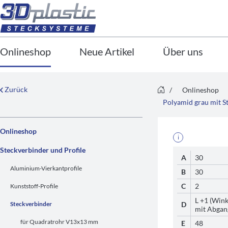
Onlineshop
Neue Artikel
Über uns
Zurück
/
Onlineshop
Polyamid grau mit S
Onlineshop
i
Steckverbinder und Profile
A
30
Aluminium-Vierkantprofile
B
30
C
2
Kunststoff-Profile
L +1 (Wink
Steckverbinder
D
mit Abgan
für Quadratrohr V13x13 mm
E
48