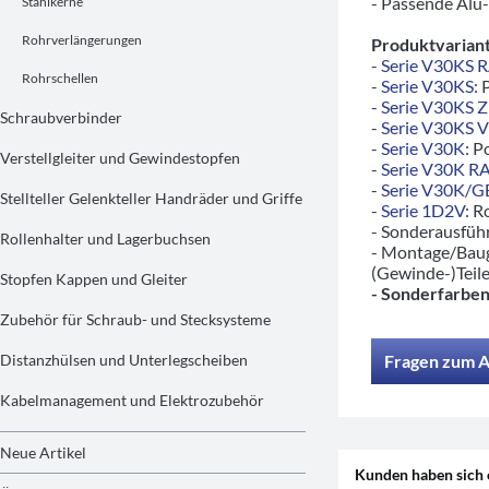
- Passende Alu-
Stahlkerne
Rohrverlängerungen
Produktvariant
-
Serie V30KS 
Rohrschellen
-
Serie V30KS
: 
-
Serie V30KS 
Schraubverbinder
-
Serie V30KS 
-
Serie V30K
: P
Verstellgleiter und Gewindestopfen
-
Serie V30K R
-
Serie V30K/
Stellteller Gelenkteller Handräder und Griffe
-
Serie 1D2V
: R
- Sonderausfü
Rollenhalter und Lagerbuchsen
- Montage/Baug
(Gewinde-)Teil
Stopfen Kappen und Gleiter
- Sonderfarben
Zubehör für Schraub- und Stecksysteme
Distanzhülsen und Unterlegscheiben
Fragen zum A
Kabelmanagement und Elektrozubehör
Neue Artikel
Kunden haben sich 