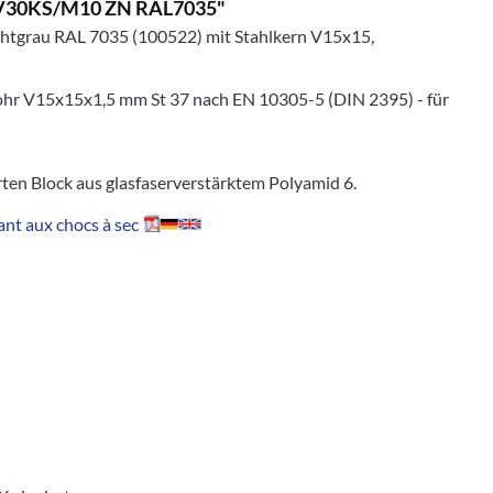
D3V30KS/M10 ZN RAL7035"
ichtgrau RAL 7035 (100522) mit Stahlkern V15x15,
trohr V15x15x1,5 mm St 37 nach EN 10305-5 (DIN 2395) - für
en Block aus glasfaserverstärktem Polyamid 6.
nt aux chocs à sec