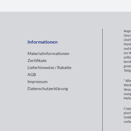
Ange
Gesc
sind 
Informationen
Hand
und d
zur 
Materialinformationen
selbs
Zertifikate
beruf
gewe
Lieferhinweise / Rabatte
Tätig
AGB
* All
Impressum
Werk
Datenschutzerklärung
Verp
zuzüg
Mehr
Copy
plast
GmbH
vorb