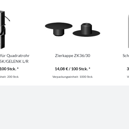
 für Quadratrohr
Zierkappe ZK36/30
Sch
5K/GELENK L/R
035
100 Stck. *
14,08 € / 100 Stck. *
3
nheit:
200 Stck.
Verpackungseinheit:
1000 Stck.
V