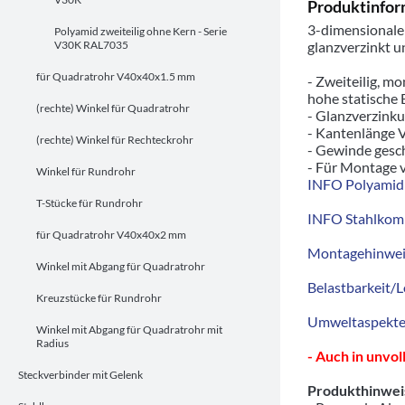
Produktinfor
3-dimensionale
Polyamid zweiteilig ohne Kern - Serie
V30K RAL7035
glanzverzinkt 
für Quadratrohr V40x40x1.5 mm
- Zweiteilig, m
hohe statische 
(rechte) Winkel für Quadratrohr
- Glanzverzink
- Kantenlänge V
(rechte) Winkel für Rechteckrohr
- Gewinde gesc
- Für Montage vo
Winkel für Rundrohr
INFO Polyamid 
T-Stücke für Rundrohr
INFO Stahlkom
für Quadratrohr V40x40x2 mm
Montagehinwei
Winkel mit Abgang für Quadratrohr
Belastbarkeit/L
Kreuzstücke für Rundrohr
Umweltaspekte/
Winkel mit Abgang für Quadratrohr mit
Radius
- Auch in unvo
Steckverbinder mit Gelenk
Produkthinwei