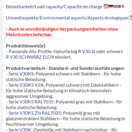
Belastbarkeit/Load capacity/Capacité de charge
Umweltaspekte/Environmental aspects/Aspects écologiques
- Auch in unvollständigen Verpackungseinheiten ohne
Mehrkosten lieferbar.
Produkthinweis(e)
:
- Passende Alu-Profile: Naturfarbig
R V30 SI
oder schwarz
R V30 SCHWARZ ELOX
eloxiert.
Produktvariante/n - Standard- und Sonderausführungen
:
-
Serie V30KS
: Polyamid schwarz mit Stahlkern - für hohe
statische Belastung.
-
Serie V30KS V2A
: Polyamid schwarz mit Edelstahlkern -
für hohe statische Belastung in klimatisch besonders
aggressiver Umgebung.
-
Serie V30KS RAL7035
: Polyamid grau mit Stahlkern - für
hohe statische Belastung.
-
Serie V30KS ZN RAL7035
: Polyamid grau mit
glanzverzinktem Stahlkern - für hohe statische Belastung in
feuchtwarmer Umgebung.
-
Serie V30K
: Zweiteilig, mit Stahlkern nachrüstbar - für