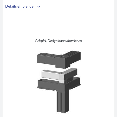
Details einblenden
i
A
30
B
30
C
2
L +1 (Winkel mit
Beispiel, Design kann abweichen
D
Abgang)
E
48