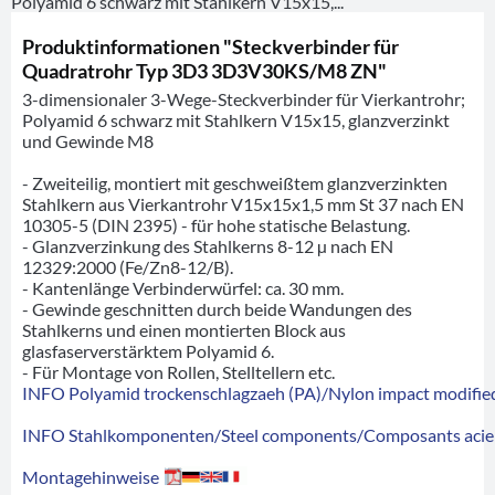
Polyamid 6 schwarz mit Stahlkern V15x15,...
Produktinformationen "Steckverbinder für
Quadratrohr Typ 3D3 3D3V30KS/M8 ZN"
3-dimensionaler 3-Wege-Steckverbinder für Vierkantrohr;
Polyamid 6 schwarz mit Stahlkern V15x15, glanzverzinkt
und Gewinde M8
- Zweiteilig, montiert mit geschweißtem glanzverzinkten
Stahlkern aus Vierkantrohr V15x15x1,5 mm St 37 nach EN
10305-5 (DIN 2395) - für hohe statische Belastung.
- Glanzverzinkung des Stahlkerns 8-12 µ nach EN
12329:2000 (Fe/Zn8-12/B).
- Kantenlänge Verbinderwürfel: ca. 30 mm.
- Gewinde geschnitten durch beide Wandungen des
Stahlkerns und einen montierten Block aus
glasfaserverstärktem Polyamid 6.
- Für Montage von Rollen, Stelltellern etc.
INFO Polyamid trockenschlagzaeh (PA)/Nylon impact modified
INFO Stahlkomponenten/Steel components/Composants acie
Montagehinweise