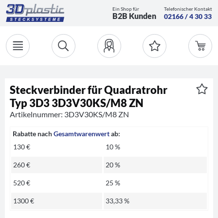
Ein Shop für
Telefonischer Kontakt
B2B Kunden
02166 / 4 30 33
Steckverbinder für Quadratrohr
Typ 3D3 3D3V30KS/M8 ZN
Artikelnummer: 3D3V30KS/M8 ZN
Rabatte nach
Gesamtwarenwert
ab:
130 €
10 %
260 €
20 %
520 €
25 %
1300 €
33,33 %