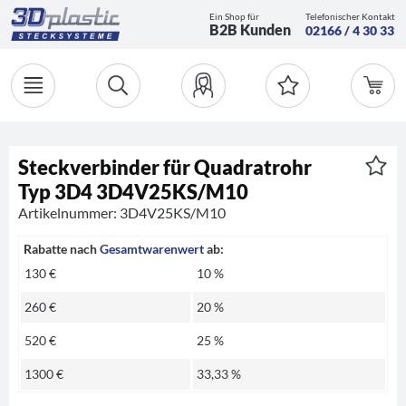
Ein Shop für
Telefonischer Kontakt
B2B Kunden
02166 / 4 30 33
Steckverbinder für Quadratrohr
Typ 3D4 3D4V25KS/M10
Artikelnummer: 3D4V25KS/M10
Rabatte nach
Gesamtwarenwert
ab:
130 €
10 %
260 €
20 %
520 €
25 %
1300 €
33,33 %