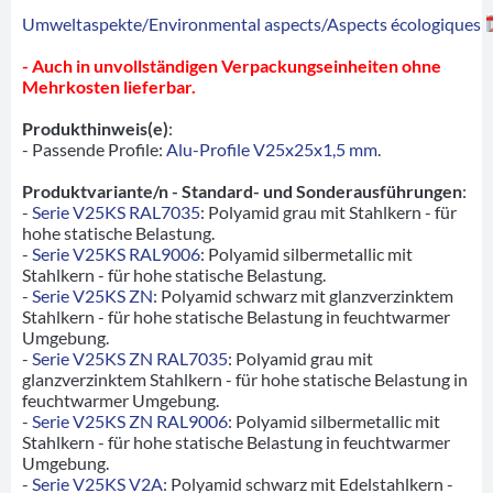
Umweltaspekte/Environmental aspects/Aspects écologiques
- Auch in unvollständigen Verpackungseinheiten ohne
Mehrkosten lieferbar.
Produkthinweis(e)
:
- Passende Profile:
Alu-Profile V25x25x1,5 mm
.
Produktvariante/n - Standard- und Sonderausführungen
:
-
Serie V25KS RAL7035
: Polyamid grau mit Stahlkern - für
hohe statische Belastung.
-
Serie V25KS RAL9006
: Polyamid silbermetallic mit
Stahlkern - für hohe statische Belastung.
-
Serie V25KS ZN
: Polyamid schwarz mit glanzverzinktem
Stahlkern - für hohe statische Belastung in feuchtwarmer
Umgebung.
-
Serie V25KS ZN RAL7035
: Polyamid grau mit
glanzverzinktem Stahlkern - für hohe statische Belastung in
feuchtwarmer Umgebung.
-
Serie V25KS ZN RAL9006
: Polyamid silbermetallic mit
Stahlkern - für hohe statische Belastung in feuchtwarmer
Umgebung.
-
Serie V25KS V2A
: Polyamid schwarz mit Edelstahlkern -