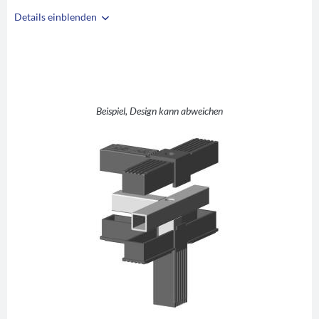
Details einblenden
i
A
25
B
25
C
1,5
T +1 (T-Stück mit
Beispiel, Design kann abweichen
D
Abgang)
E
48,5