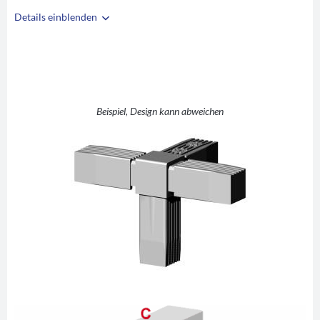
Details einblenden
i
A
25
B
25
C
1,5
T +1 (T-Stück mit
Beispiel, Design kann abweichen
D
Abgang)
E
50