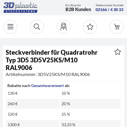
Ein Shop für
Telefonischer Kontakt
B2B Kunden
02166 / 4 30 33
Steckverbinder für Quadratrohr
Typ 3D5 3D5V25KS/M10
RAL9006
Artikelnummer: 3D5V25KS/M10 RAL9006
Rabatte nach
Gesamtwarenwert
ab:
130 €
10 %
260 €
20 %
520 €
25 %
1300 €
33,33 %