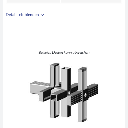
Details einblenden
i
A
25
B
25
C
1,5
+ +1 (Kreuz mit
Beispiel, Design kann abweichen
D
Abgang)
E
55