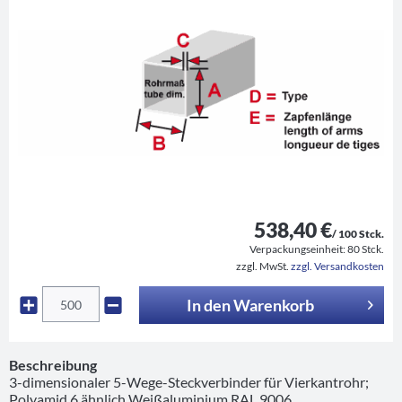
538,40 €
/ 100 Stck.
Verpackungseinheit:
80 Stck.
zzgl. MwSt.
zzgl. Versandkosten
In den
Warenkorb
Beschreibung
3-dimensionaler 5-Wege-Steckverbinder für Vierkantrohr;
Polyamid 6 ähnlich Weißaluminium RAL 9006...