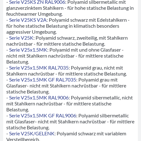
-
Serie V25KS ZN RAL9006
: Polyamid silbermetallic mit
glanzverzinktem Stahlkern - für hohe statische Belastung in
feuchtwarmer Umgebung.
-
Serie V25KS V2A
: Polyamid schwarz mit Edelstahlkern -
für hohe statische Belastung in klimatisch besonders
aggressiver Umgebung.
-
Serie V25K
: Polyamid schwarz, zweiteilig, mit Stahlkern
nachrüstbar - für mittlere statische Belastung.
-
Serie V25x1.5MK
: Polyamid mit und ohne Glasfaser -
nicht mit Stahlkern nachrüstbar - für mittlere statische
Belastung.
-
Serie V25x1.5MK RAL7035
: Polyamid grau, nicht mit
Stahlkern nachrüstbar - für mittlere statische Belastung.
-
Serie V25x1.5MK GF RAL7035
: Polyamid grau mit
Glasfaser- nicht mit Stahlkern nachrüstbar - für mittlere
statische Belastung.
-
Serie V25x1.5MK RAL9006
: Polyamid sibermetallic, nicht
mit Stahlkern nachrüstbar - für mittlere statische
Belastung.
-
Serie V25x1.5MK GF RAL9006
: Polyamid silbermetallic
mit Glasfaser- nicht mit Stahlkern nachrüstbar - für mittlere
statische Belastung.
-
Serie V25K/GELENK
: Polyamid schwarz mit variablem
Verstellbereich.