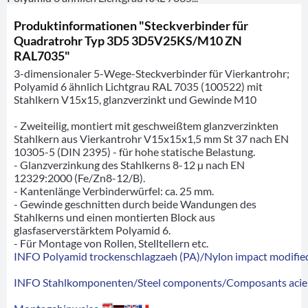
Produktinformationen "Steckverbinder für
Quadratrohr Typ 3D5 3D5V25KS/M10 ZN
RAL7035"
3-dimensionaler 5-Wege-Steckverbinder für Vierkantrohr;
Polyamid 6 ähnlich Lichtgrau RAL 7035 (100522) mit
Stahlkern V15x15, glanzverzinkt und Gewinde M10
- Zweiteilig, montiert mit geschweißtem glanzverzinkten
Stahlkern aus Vierkantrohr V15x15x1,5 mm St 37 nach EN
10305-5 (DIN 2395) - für hohe statische Belastung.
- Glanzverzinkung des Stahlkerns 8-12 µ nach EN
12329:2000 (Fe/Zn8-12/B).
- Kantenlänge Verbinderwürfel: ca. 25 mm.
- Gewinde geschnitten durch beide Wandungen des
Stahlkerns und einen montierten Block aus
glasfaserverstärktem Polyamid 6.
- Für Montage von Rollen, Stelltellern etc.
INFO Polyamid trockenschlagzaeh (PA)/Nylon impact modified
INFO Stahlkomponenten/Steel components/Composants acie