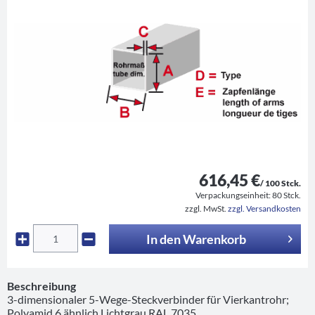
616,45 €
/ 100 Stck.
Verpackungseinheit:
80 Stck.
zzgl. MwSt.
zzgl. Versandkosten
In den
Warenkorb
Beschreibung
3-dimensionaler 5-Wege-Steckverbinder für Vierkantrohr;
Polyamid 6 ähnlich Lichtgrau RAL 7035...