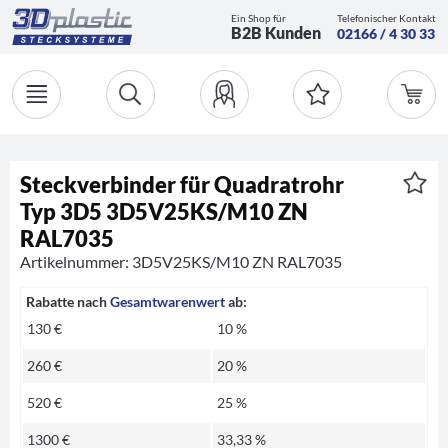
Ein Shop für
Telefonischer Kontakt
B2B Kunden
02166 / 4 30 33
Steckverbinder für Quadratrohr
Typ 3D5 3D5V25KS/M10 ZN
RAL7035
Artikelnummer: 3D5V25KS/M10 ZN RAL7035
Rabatte nach
Gesamtwarenwert
ab:
130 €
10 %
260 €
20 %
520 €
25 %
1300 €
33,33 %