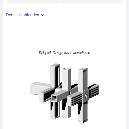
Details einblenden
i
A
25
B
25
C
1,5
+ +1 (Kreuz mit
Beispiel, Design kann abweichen
D
Abgang)
E
55