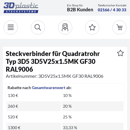
Ein Shop für
Telefonischer Kontakt
B2B Kunden
02166 / 4 30 33
Steckverbinder für Quadratrohr
Typ 3D5 3D5V25x1.5MK GF30
RAL9006
Artikelnummer: 3D5V25x1.5MK GF30 RAL9006
Rabatte nach
Gesamtwarenwert
ab:
130 €
10 %
260 €
20 %
520 €
25 %
1300 €
33,33 %