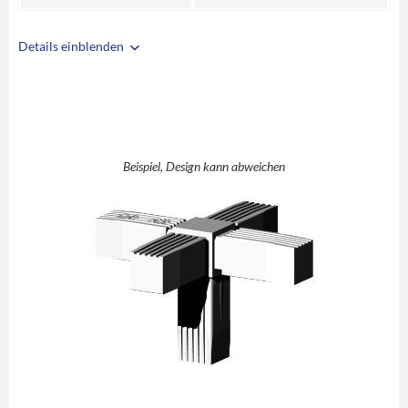
Details einblenden
i
A
25
B
25
C
1,5
+ +1 (Kreuz mit
Beispiel, Design kann abweichen
D
Abgang)
E
50