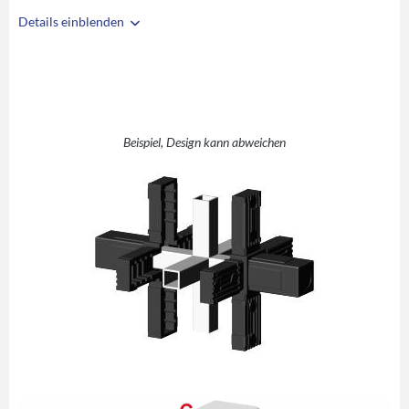
Details einblenden
i
A
30
B
30
C
2
D
Stern
Beispiel, Design kann abweichen
E
48