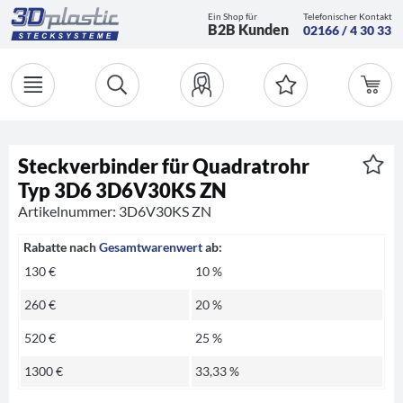
Ein Shop für
Telefonischer Kontakt
B2B Kunden
02166 / 4 30 33
Steckverbinder für Quadratrohr
Typ 3D6 3D6V30KS ZN
Artikelnummer: 3D6V30KS ZN
Rabatte nach
Gesamtwarenwert
ab:
130 €
10 %
260 €
20 %
520 €
25 %
1300 €
33,33 %