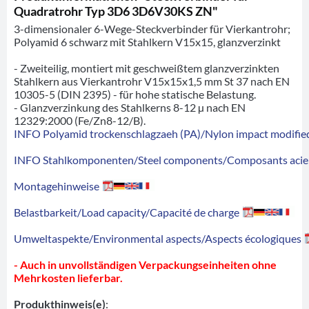
Quadratrohr Typ 3D6 3D6V30KS ZN"
3-dimensionaler 6-Wege-Steckverbinder für Vierkantrohr;
Polyamid 6 schwarz mit Stahlkern V15x15, glanzverzinkt
- Zweiteilig, montiert mit geschweißtem glanzverzinkten
Stahlkern aus Vierkantrohr V15x15x1,5 mm St 37 nach EN
10305-5 (DIN 2395) - für hohe statische Belastung.
- Glanzverzinkung des Stahlkerns 8-12 µ nach EN
12329:2000 (Fe/Zn8-12/B).
INFO Polyamid trockenschlagzaeh (PA)/Nylon impact modified
INFO Stahlkomponenten/Steel components/Composants acie
Montagehinweise
Belastbarkeit/Load capacity/Capacité de charge
Umweltaspekte/Environmental aspects/Aspects écologiques
- Auch in unvollständigen Verpackungseinheiten ohne
Mehrkosten lieferbar.
Produkthinweis(e)
: