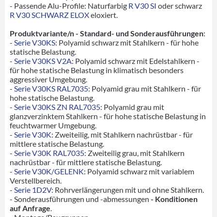
- Passende Alu-Profile: Naturfarbig
R V30 SI
oder schwarz
R V30 SCHWARZ ELOX
eloxiert.
Produktvariante/n - Standard- und Sonderausführungen
:
-
Serie V30KS
: Polyamid schwarz mit Stahlkern - für hohe
statische Belastung.
-
Serie V30KS V2A
: Polyamid schwarz mit Edelstahlkern -
für hohe statische Belastung in klimatisch besonders
aggressiver Umgebung.
-
Serie V30KS RAL7035
: Polyamid grau mit Stahlkern - für
hohe statische Belastung.
-
Serie V30KS ZN RAL7035
: Polyamid grau mit
glanzverzinktem Stahlkern - für hohe statische Belastung in
feuchtwarmer Umgebung.
-
Serie V30K
: Zweiteilig, mit Stahlkern nachrüstbar - für
mittlere statische Belastung.
-
Serie V30K RAL7035
: Zweiteilig grau, mit Stahlkern
nachrüstbar - für mittlere statische Belastung.
-
Serie V30K/GELENK
: Polyamid schwarz mit variablem
Verstellbereich.
-
Serie 1D2V
: Rohrverlängerungen mit und ohne Stahlkern.
- Sonderausführungen und -abmessungen
- Konditionen
auf Anfrage
.