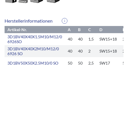
Herstellerinformationen
i
Artikel-Nr.
A
B
C
D
E
3D1BV40X40X1.5M10/M12/0
40
40
1,5
SW15+18
25
6926SO
3D1BV40X40X2M10/M12/0
40
40
2
SW15+18
25
6926 SO
3D1BV50X50X2.5M10/0 SO
50
50
2,5
SW17
50