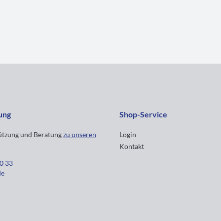
ung
Shop-Service
tützung und Beratung
zu unseren
Login
Kontakt
30 33
de