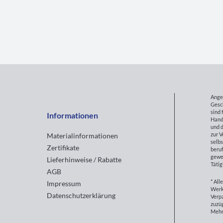
Ange
Gesc
sind 
Informationen
Hand
und d
zur 
Materialinformationen
selbs
Zertifikate
beruf
gewe
Lieferhinweise / Rabatte
Tätig
AGB
* All
Impressum
Werk
Datenschutzerklärung
Verp
zuzüg
Mehr