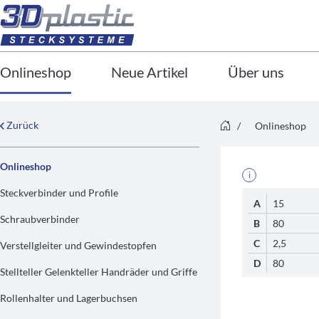
Onlineshop
Neue Artikel
Über uns
Zurück
/
Onlineshop
Onlineshop
i
Steckverbinder und Profile
A
15
Schraubverbinder
B
80
C
2,5
Verstellgleiter und Gewindestopfen
D
80
Stellteller Gelenkteller Handräder und Griffe
Rollenhalter und Lagerbuchsen