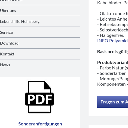
Kabelbinder; Po
Über uns
- Glatte runde 
- Leichtes Anh
Lebenshilfe Heinsberg
- Betriebstempe
- Selbstverlösc
Service
- Halogenfrei.
INFO Polyamid
Download
Basispreis gül
Kontakt
Produktvariant
News
- Farbe Natur (s.
- Sonderfarben
- Montage/Baug
Komponenten 
Fragen zum A
Sonderanfertigungen