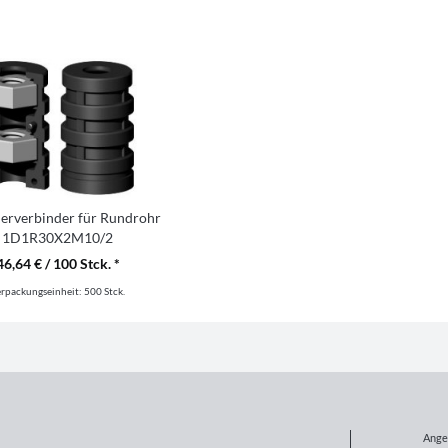
erverbinder für Rundrohr
1D1R30X2M10/2
46,64 € / 100 Stck. *
erpackungseinheit:
500 Stck.
Ange