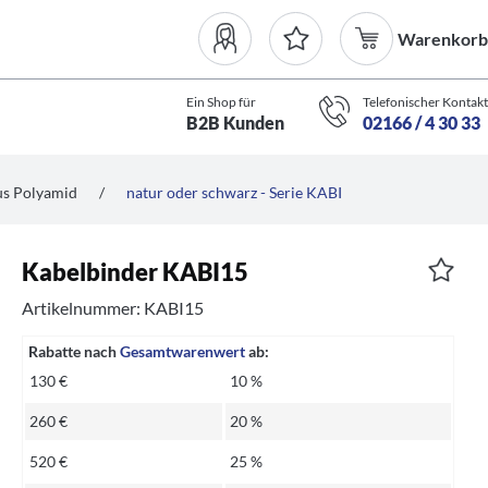
Warenkorb
Ein Shop für
Telefonischer Kontakt
B2B Kunden
02166 / 4 30 33
us Polyamid
/
natur oder schwarz - Serie KABI
Kabelbinder KABI15
Artikelnummer: KABI15
Rabatte nach
Gesamtwarenwert
ab:
130 €
10 %
260 €
20 %
520 €
25 %