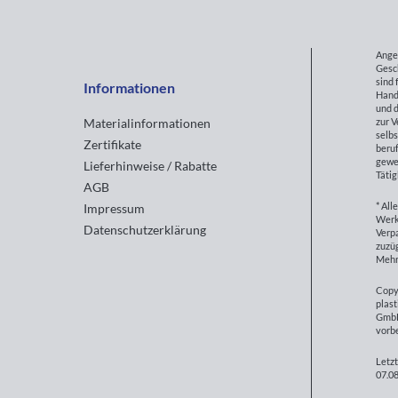
Ange
Gesc
sind 
Informationen
Hand
und d
zur 
Materialinformationen
selbs
Zertifikate
beruf
gewe
Lieferhinweise / Rabatte
Tätig
AGB
* All
Impressum
Werk
Datenschutzerklärung
Verp
zuzüg
Mehr
Copy
plast
GmbH
vorb
Letzt
07.08