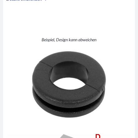
i
A
10,0
B
4,0
C
12,0
D
18,0
Beispiel, Design kann abweichen
E
11,0