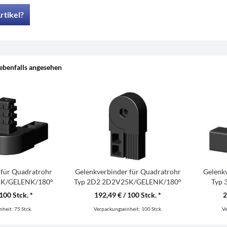
rtikel?
ebenfalls angesehen
 für Quadratrohr
Gelenkverbinder für Quadratrohr
Gelenk
5K/GELENK/180°
Typ 2D2 2D2V25K/GELENK/180°
Typ
O
100 Stck. *
192,49 € / 100 Stck. *
2
nheit:
75 Stck.
Verpackungseinheit:
100 Stck.
V