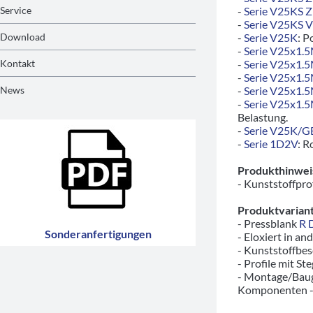
Service
-
Serie V25KS 
-
Serie V25KS 
Download
-
Serie V25K
: P
-
Serie V25x1.
Kontakt
-
Serie V25x1.
-
Serie V25x1.
News
-
Serie V25x1.
-
Serie V25x1.
Belastung.
-
Serie V25K/
-
Serie 1D2V
: R
Produkthinwei
- Kunststoffpro
Produktvariant
- Pressblank
R 
Sonderanfertigungen
- Eloxiert in a
- Kunststoffbes
- Profile mit S
- Montage/Baug
Komponenten 