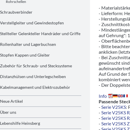
Rohrschellen
- Materialstärk
Schraubverbinder
- Lieferform: H
- Herstellungsl
Verstellgleiter und Gewindestopfen
- Zuschnittkost
- Mindestlängen
Stellteller Gelenkteller Handräder und Griffe
auf Gehrung": 
- Oberflächenbe
Rollenhalter und Lagerbuchsen
- Bitte beachte
anklicken (letzt
Stopfen Kappen und Gleiter
- Bei Zuschnitt
gewünscht sind,
Zubehör für Schraub- und Stecksysteme
aufeinandertref
Auf Grund der S
Distanzhülsen und Unterlegscheiben
kombiniert wer
- Der Doppelste
Kabelmanagement und Elektrozubehör
Info
Neue Artikel
Passende Stec
-
Serie V25KS
: 
Über uns
-
Serie V25KS 
-
Serie V25KS 
Lebenshilfe Heinsberg
-
Serie V25KS 
-
Serie V25KS 