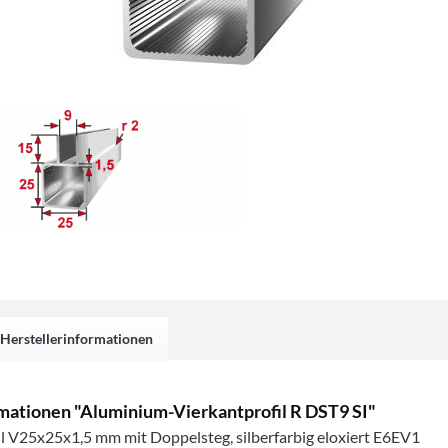
Herstellerinformationen
mationen "Aluminium-Vierkantprofil R DST9 SI"
l V25x25x1,5 mm mit Doppelsteg, silberfarbig eloxiert E6EV1