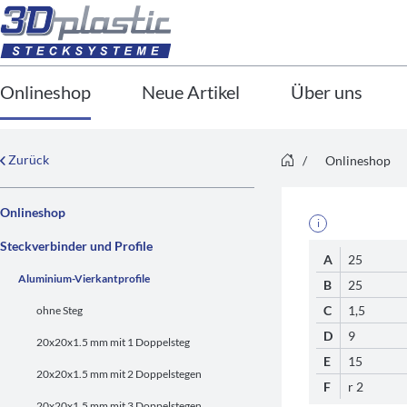
Onlineshop
Neue Artikel
Über uns
Zurück
/
Onlineshop
Onlineshop
i
Steckverbinder und Profile
A
25
Aluminium-Vierkantprofile
B
25
C
1,5
ohne Steg
D
9
20x20x1.5 mm mit 1 Doppelsteg
E
15
20x20x1.5 mm mit 2 Doppelstegen
F
r 2
20x20x1.5 mm mit 3 Doppelstegen