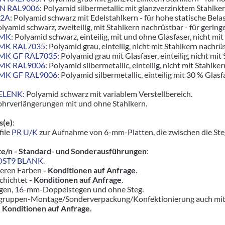
ZN RAL9006
: Polyamid silbermetallic mit glanzverzinktem Stahlk
V2A
: Polyamid schwarz mit Edelstahlkern - für hohe statische Bel
olyamid schwarz, zweiteilig, mit Stahlkern nachrüstbar - für geringe
5MK
: Polyamid schwarz, einteilig, mit und ohne Glasfaser, nicht mit
5MK RAL7035
: Polyamid grau, einteilig, nicht mit Stahlkern nachrü
5MK GF RAL7035
: Polyamid grau mit Glasfaser, einteilig, nicht mit
5MK RAL9006
: Polyamid silbermetallic, einteilig, nicht mit Stahlke
5MK GF RAL9006
: Polyamid silbermetallic, einteilig mit 30 % Glasf
GELENK
: Polyamid schwarz mit variablem Verstellbereich.
ohrverlängerungen mit und ohne Stahlkern.
s(e)
:
file
PR U/K
zur Aufnahme von 6-mm-Platten, die zwischen die St
e/n - Standard- und Sonderausführungen
:
DST9 BLANK
.
nderen Farben
- Konditionen auf Anfrage
.
chichtet
- Konditionen auf Anfrage
.
tegen, 16-mm-Doppelstegen und ohne Steg.
ruppen-Montage/Sonderverpackung/Konfektionierung auch mit pas
-
Konditionen auf Anfrage.