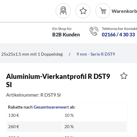
Warenkorb
Ein Shop für
Telefonischer Kontakt
B2B Kunden
02166 / 4 30 33
25x25x1.5 mm mit 1 Doppelsteg
/
9 mm - Serie R DST9
Aluminium-Vierkantprofil R DST9
SI
Artikelnummer: R DST9 SI
Rabatte nach
Gesamtwarenwert
ab:
130 €
10 %
260 €
20 %