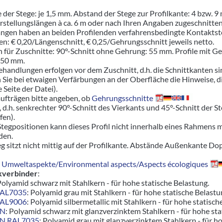
e der Stege: je 1,5 mm. Abstand der Stege zur Profilkante: 4 bzw. 9
erstellungslängen à ca. 6 m oder nach Ihren Angaben zugeschnitten
ängen haben an beiden Profilenden verfahrensbedingte Kontaktstel
en: € 0,20/Längenschnitt, € 0,25/Gehrungsschnitt jeweils netto.
 für Zuschnitte: 90°-Schnitt ohne Gehrung: 55 mm. Profile mit Geh
150 mm.
handlungen erfolgen vor dem Zuschnitt, d.h. die Schnittkanten si
n Sie bei etwaigen Verfärbungen an der Oberfläche die Hinweise, d
e Seite der Datei).
aufträgen bitte angeben, ob
Gehrungsschnitte
 d.h. senkrechter 90°-Schnitt des Vierkants und 45°-Schnitt der S
fen).
tegpositionen kann dieses Profil nicht innerhalb eines Rahmens 
den.
g sitzt nicht mittig auf der Profilkante. Abstände Außenkante Dop
Umweltaspekte/Environmental aspects/Aspects écologiques
kverbinder
:
Polyamid schwarz mit Stahlkern - für hohe statische Belastung.
RAL7035
: Polyamid grau mit Stahlkern - für hohe statische Belastu
RAL9006
: Polyamid silbermetallic mit Stahlkern - für hohe statisch
ZN
: Polyamid schwarz mit glanzverzinktem Stahlkern - für hohe s
ZN RAL7035
: Polyamid grau mit glanzverzinktem Stahlkern - für 