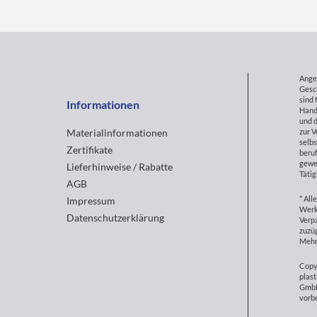
Ange
Gesc
sind 
Informationen
Hand
und d
zur 
Materialinformationen
selbs
Zertifikate
beruf
gewe
Lieferhinweise / Rabatte
Tätig
AGB
* All
Impressum
Werk
Datenschutzerklärung
Verp
zuzüg
Mehr
Copy
plast
GmbH
vorb