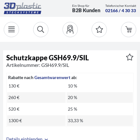
Ein Shop für
Telefonischer Kontakt
B2B Kunden
02166 / 4 30 33
Schutzkappe GSH69.9/SIL
Artikelnummer: GSH69.9/SIL
Rabatte nach
Gesamtwarenwert
ab:
130 €
10 %
260 €
20 %
520 €
25 %
1300 €
33,33 %
Details einblenden