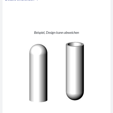
i
A
69,9
B
?
C
?
D
38,1
Beispiel, Design kann abweichen
E
natur