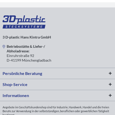
TS27M10X50/6K
Verpackungse
SW27
M10
44
8
PA
I6K
500 Stck.
3 D-plastic Hans Kintra GmbH
Betriebsstätte & Liefer-/
Abholadresse:
Einruhrstraße 92
D-41199 Mönchengladbach
Persönliche Beratung
Shop-Service
Informationen
Angebote im Geschäftskundenshop sind für Industrie, Handwerk, Handel und die freien
Berufe zur Verwendung in der selbstständigen, beruflichen oder gewerblichen Tätigkeit
bestimmt.