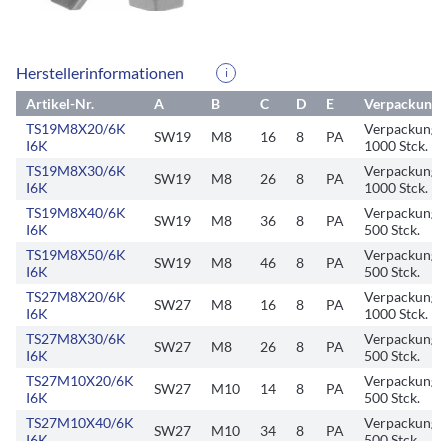
Herstellerinformationen
i
Artikel-Nr.
A
B
C
D
E
Verpackungse
TS19M8X20/6K
Verpackungse
SW19
M8
16
8
PA
I6K
1000 Stck.
TS19M8X30/6K
Verpackungse
SW19
M8
26
8
PA
I6K
1000 Stck.
TS19M8X40/6K
Verpackungse
SW19
M8
36
8
PA
I6K
500 Stck.
TS19M8X50/6K
Verpackungse
SW19
M8
46
8
PA
I6K
500 Stck.
TS27M8X20/6K
Verpackungse
SW27
M8
16
8
PA
I6K
1000 Stck.
TS27M8X30/6K
Verpackungse
SW27
M8
26
8
PA
I6K
500 Stck.
TS27M10X20/6K
Verpackungse
SW27
M10
14
8
PA
I6K
500 Stck.
TS27M10X40/6K
Verpackungse
SW27
M10
34
8
PA
I6K
500 Stck.