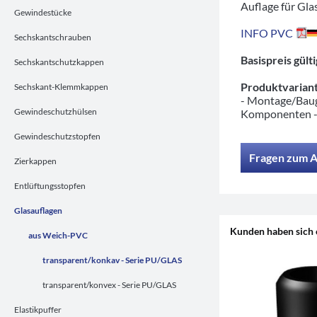
Auflage für Gl
Gewindestücke
INFO PVC
Sechskantschrauben
Basispreis gül
Sechskantschutzkappen
Produktvariant
Sechskant-Klemmkappen
- Montage/Baug
Gewindeschutzhülsen
Komponenten 
Gewindeschutzstopfen
Fragen zum A
Zierkappen
Entlüftungsstopfen
Glasauflagen
Kunden haben sich 
aus Weich-PVC
transparent/konkav - Serie PU/GLAS
transparent/konvex - Serie PU/GLAS
Elastikpuffer