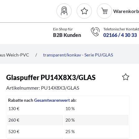
Warenkorb
Ein Shop für
Telefonischer Kontakt
B2B Kunden
02166 / 4 30 33
aus Weich-PVC
/
transparent/konkav - Serie PU/GLAS
Glaspuffer PU14X8X3/GLAS
Artikelnummer: PU14X8X3/GLAS
Rabatte nach
Gesamtwarenwert
ab:
130 €
10 %
260 €
20 %
520 €
25 %