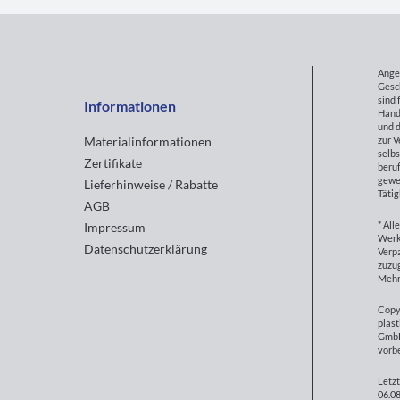
Ange
Gesc
sind 
Informationen
Hand
und d
zur 
Materialinformationen
selbs
Zertifikate
beruf
gewe
Lieferhinweise / Rabatte
Tätig
AGB
* All
Impressum
Werk
Datenschutzerklärung
Verp
zuzüg
Mehr
Copy
plast
GmbH
vorb
Letzt
06.08