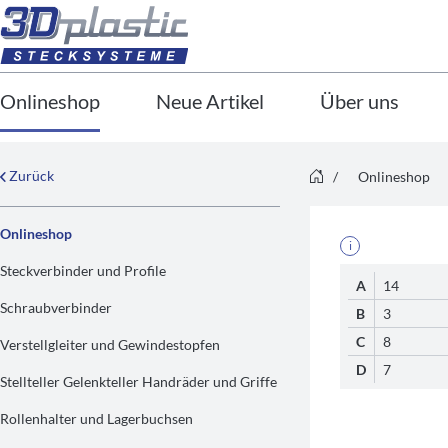
Onlineshop
Neue Artikel
Über uns
Zurück
/
Onlineshop
Onlineshop
i
Steckverbinder und Profile
A
14
Schraubverbinder
B
3
C
8
Verstellgleiter und Gewindestopfen
D
7
Stellteller Gelenkteller Handräder und Griffe
Rollenhalter und Lagerbuchsen