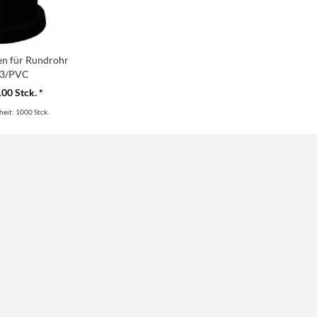
en für Rundrohr
3/PVC
100 Stck. *
heit:
1000 Stck.