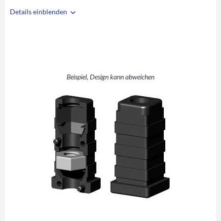
Details einblenden
i
A
20
B
20
C
1,5
D
M8
Beispiel, Design kann abweichen
E
37
F
5