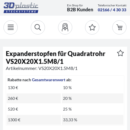
Ein Shop für
Telefonischer Kontakt
B2B Kunden
02166 / 4 30 33
Expanderstopfen für Quadratrohr
VS20X20X1.5M8/1
Artikelnummer: VS20X20X1.5M8/1
Rabatte nach
Gesamtwarenwert
ab:
130 €
10 %
260 €
20 %
520 €
25 %
1300 €
33,33 %