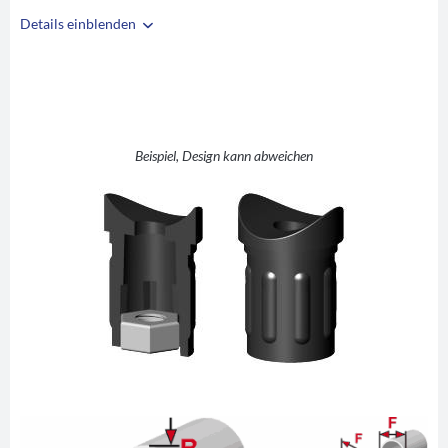
Details einblenden
i
A
20
B
1
C
M6
D
20
Beispiel, Design kann abweichen
E
2
F
20