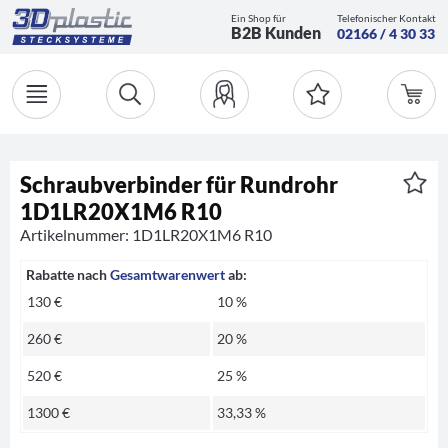
Ein Shop für
Telefonischer Kontakt
B2B Kunden
02166 / 4 30 33
Schraubverbinder für Rundrohr
1D1LR20X1M6 R10
Artikelnummer: 1D1LR20X1M6 R10
Rabatte nach
Gesamtwarenwert
ab:
130 €
10 %
260 €
20 %
520 €
25 %
1300 €
33,33 %