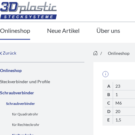
Onlineshop
Neue Artikel
Über uns
Zurück
/
Onlineshop
Onlineshop
i
Steckverbinder und Profile
A
23
Schraubverbinder
B
1
C
M6
Schraubverbinder
D
20
für Quadratrohr
E
1,5
für Rechteckrohr