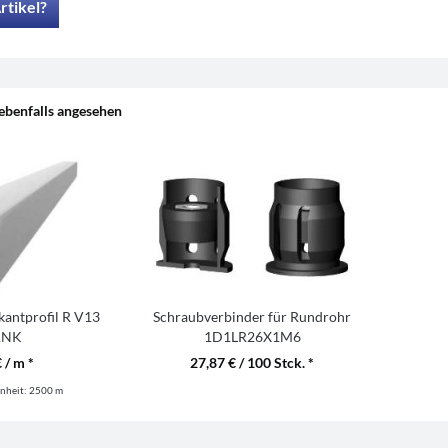
rtikel?
ebenfalls angesehen
antprofil R V13
Schraubverbinder für Rundrohr
ANK
1D1LR26X1M6
 / m *
27,87 € / 100 Stck. *
nheit:
2500 m