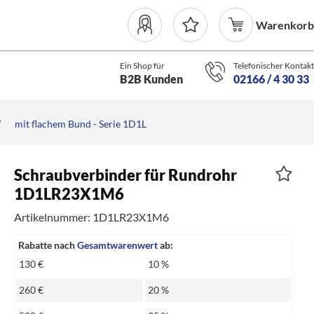
Warenkorb
Ein Shop für
Telefonischer Kontakt
B2B Kunden
02166 / 4 30 33
/
mit flachem Bund - Serie 1D1L
Schraubverbinder für Rundrohr
1D1LR23X1M6
Artikelnummer: 1D1LR23X1M6
Rabatte nach
Gesamtwarenwert
ab:
130 €
10 %
260 €
20 %