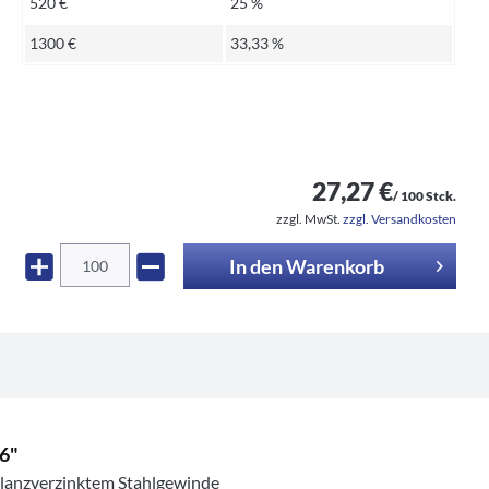
520 €
25 %
1300 €
33,33 %
27,27 €
/ 100 Stck.
zzgl. MwSt.
zzgl. Versandkosten
In den
Warenkorb
6"
glanzverzinktem Stahlgewinde