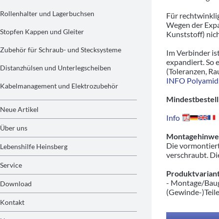
Rollenhalter und Lagerbuchsen
Für rechtwinkli
Wegen der Expa
Stopfen Kappen und Gleiter
Kunststoff) nic
Zubehör für Schraub- und Stecksysteme
Im Verbinder is
expandiert. So 
Distanzhülsen und Unterlegscheiben
(Toleranzen, Ra
INFO Polyamid
Kabelmanagement und Elektrozubehör
Mindestbestell
Neue Artikel
Info
Über uns
Montagehinwei
Die vormontiert
Lebenshilfe Heinsberg
verschraubt. Di
Service
Produktvariant
- Montage/Baug
Download
(Gewinde-)Teil
Kontakt