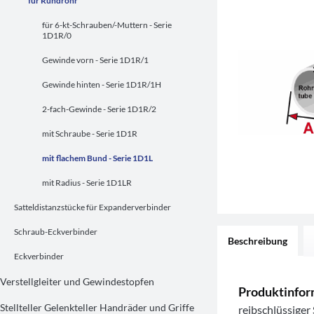
für Rundrohr
für 6-kt-Schrauben/-Muttern - Serie
1D1R/0
Gewinde vorn - Serie 1D1R/1
Gewinde hinten - Serie 1D1R/1H
2-fach-Gewinde - Serie 1D1R/2
mit Schraube - Serie 1D1R
mit flachem Bund - Serie 1D1L
mit Radius - Serie 1D1LR
Satteldistanzstücke für Expanderverbinder
Schraub-Eckverbinder
Beschreibung
Eckverbinder
Verstellgleiter und Gewindestopfen
Produktinfor
Stellteller Gelenkteller Handräder und Griffe
reibschlüssige