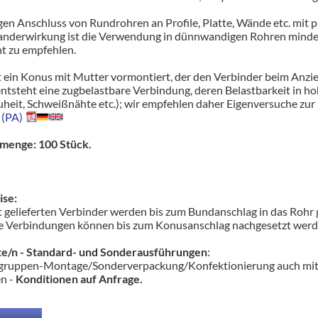
gen Anschluss von Rundrohren an Profile, Platte, Wände etc. mit p
nderwirkung ist die Verwendung in dünnwandigen Rohren minderer
ht zu empfehlen.
t ein Konus mit Mutter vormontiert, der den Verbinder beim Anzie
entsteht eine zugbelastbare Verbindung, deren Belastbarkeit in 
uheit, Schweißnähte etc.); wir empfehlen daher Eigenversuche zur
 (PA)
menge: 100 Stück.
se:
 gelieferten Verbinder werden bis zum Bundanschlag in das Rohr 
e Verbindungen können bis zum Konusanschlag nachgesetzt werden,
e/n - Standard- und Sonderausführungen
:
ruppen-Montage/Sonderverpackung/Konfektionierung auch mit pas
en -
Konditionen auf Anfrage.