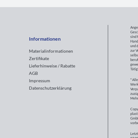
Ange
Gesc
sind 
Informationen
Hand
und d
zur 
Materialinformationen
selbs
Zertifikate
beruf
gewe
Lieferhinweise / Rabatte
Tätig
AGB
* All
Impressum
Werk
Datenschutzerklärung
Verp
zuzüg
Mehr
Copy
plast
GmbH
vorb
Letzt