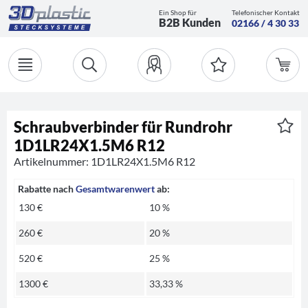
Ein Shop für
Telefonischer Kontakt
B2B Kunden
02166 / 4 30 33
Schraubverbinder für Rundrohr
1D1LR24X1.5M6 R12
Artikelnummer: 1D1LR24X1.5M6 R12
Rabatte nach
Gesamtwarenwert
ab:
130 €
10 %
260 €
20 %
520 €
25 %
1300 €
33,33 %