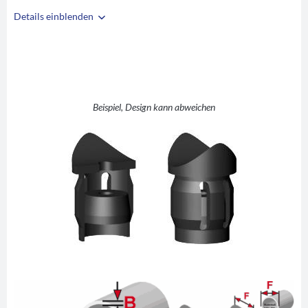
Details einblenden
i
A
24
B
1,5
C
M6
D
20
Beispiel, Design kann abweichen
E
2
F
24