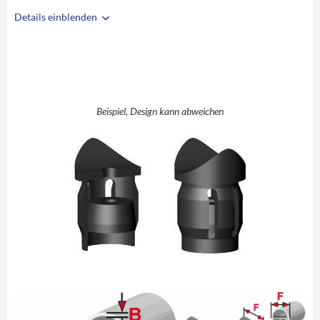
Details einblenden
i
A
25
B
1,5
C
M6
D
26
Beispiel, Design kann abweichen
E
2
F
25