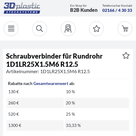
Ein Shop für
Telefonischer Kontakt
B2B Kunden
02166 / 4 30 33
Schraubverbinder für Rundrohr
1D1LR25X1.5M6 R12.5
Artikelnummer: 1D1LR25X1.5M6 R12.5
Rabatte nach
Gesamtwarenwert
ab:
130 €
10 %
260 €
20 %
520 €
25 %
1300 €
33,33 %